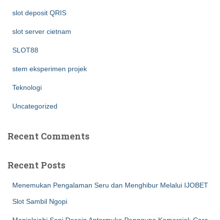
slot deposit QRIS
slot server cietnam
SLOT88
stem eksperimen projek
Teknologi
Uncategorized
Recent Comments
Recent Posts
Menemukan Pengalaman Seru dan Menghibur Melalui IJOBET
Slot Sambil Ngopi