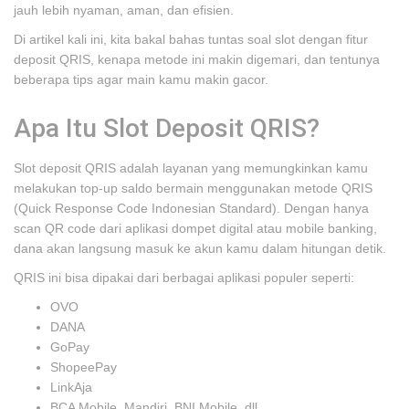
jauh lebih nyaman, aman, dan efisien.
Di artikel kali ini, kita bakal bahas tuntas soal slot dengan fitur
deposit QRIS, kenapa metode ini makin digemari, dan tentunya
beberapa tips agar main kamu makin gacor.
Apa Itu Slot Deposit QRIS?
Slot deposit QRIS adalah layanan yang memungkinkan kamu
melakukan top-up saldo bermain menggunakan metode QRIS
(Quick Response Code Indonesian Standard). Dengan hanya
scan QR code dari aplikasi dompet digital atau mobile banking,
dana akan langsung masuk ke akun kamu dalam hitungan detik.
QRIS ini bisa dipakai dari berbagai aplikasi populer seperti:
OVO
DANA
GoPay
ShopeePay
LinkAja
BCA Mobile, Mandiri, BNI Mobile, dll