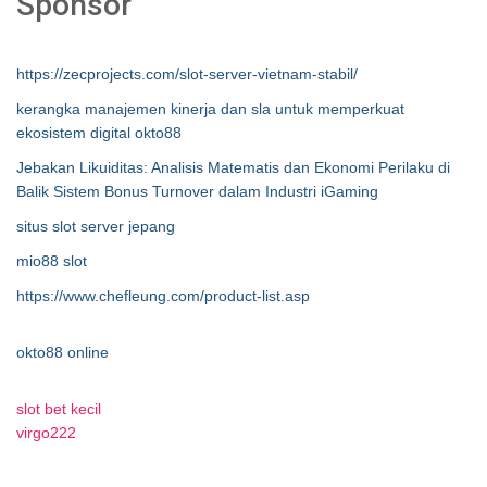
Sponsor
https://zecprojects.com/slot-server-vietnam-stabil/
kerangka manajemen kinerja dan sla untuk memperkuat
ekosistem digital okto88
Jebakan Likuiditas: Analisis Matematis dan Ekonomi Perilaku di
Balik Sistem Bonus Turnover dalam Industri iGaming
situs slot server jepang
mio88 slot
https://www.chefleung.com/product-list.asp
okto88 online
slot bet kecil
virgo222