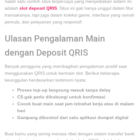
Salah satu contoh situs terpercaya yang menyediakan sistem ini
adalah
slot deposit QRIS
. Situs ini gak hanya unggul dalam fitur
transaksinya, tapi juga dalam koleksi game, interface yang ramah
pemula, dan pelayanan yang responsif.
Ulasan Pengalaman Main
dengan Deposit QRIS
Banyak pengguna yang membagikan pengalaman positif saat
menggunakan QRIS untuk bermain slot. Berikut beberapa
keunggulan berdasarkan testimoni nyata:
Proses top-up langsung masuk tanpa delay
CS gak perlu dihubungi untuk konfirmasi
Cocok buat main saat jam istirahat kerja atau di malam
hari
Gampang dikontrol dari satu aplikasi dompet digital
Buat kamu yang sering merasa ribet dengan sistem transfer bank