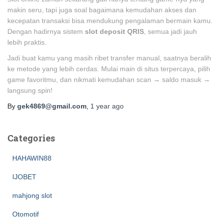
makin seru, tapi juga soal bagaimana kemudahan akses dan
kecepatan transaksi bisa mendukung pengalaman bermain kamu.
Dengan hadirnya sistem
slot deposit QRIS
, semua jadi jauh
lebih praktis.
Jadi buat kamu yang masih ribet transfer manual, saatnya beralih
ke metode yang lebih cerdas. Mulai main di situs terpercaya, pilih
game favoritmu, dan nikmati kemudahan scan → saldo masuk →
langsung spin!
By
gek4869@gmail.com
,
1 year
ago
Categories
HAHAWIN88
IJOBET
mahjong slot
Otomotif