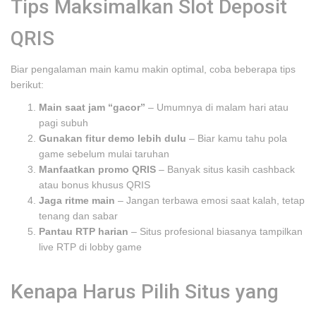
Tips Maksimalkan Slot Deposit
QRIS
Biar pengalaman main kamu makin optimal, coba beberapa tips
berikut:
Main saat jam “gacor”
– Umumnya di malam hari atau
pagi subuh
Gunakan fitur demo lebih dulu
– Biar kamu tahu pola
game sebelum mulai taruhan
Manfaatkan promo QRIS
– Banyak situs kasih cashback
atau bonus khusus QRIS
Jaga ritme main
– Jangan terbawa emosi saat kalah, tetap
tenang dan sabar
Pantau RTP harian
– Situs profesional biasanya tampilkan
live RTP di lobby game
Kenapa Harus Pilih Situs yang