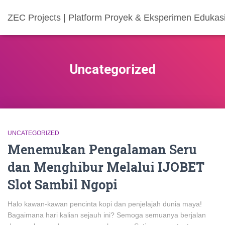
ZEC Projects | Platform Proyek & Eksperimen Edukas
Uncategorized
UNCATEGORIZED
Menemukan Pengalaman Seru
dan Menghibur Melalui IJOBET
Slot Sambil Ngopi
Halo kawan-kawan pencinta kopi dan penjelajah dunia maya!
Bagaimana hari kalian sejauh ini? Semoga semuanya berjalan