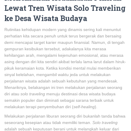
Lewat Tren Wisata Solo Traveling
ke Desa Wisata Budaya
Rutinitas kehidupan modern yang dinamis sering kali menuntut
perhatian kita secara penuh untuk terus bergerak dan bersaing
demi mencapai target karier maupun finansial. Namun, di tengah
gempuran kesibukan tersebut, adakalanya kita merasa
kehilangan arah, mengalami kejenuhan emosional, atau merasa
asing dengan diri kita sendiri akibat terlalu lama larut dalam hiruk-
pikuk keramaian kota. Ketika kondisi mental mulai memberikan
sinyal kelelahan, mengambil waktu jeda untuk melakukan
perjalanan wisata adalah sebuah kebutuhan yang mendesak.
Menariknya, belakangan ini tren melakukan perjalanan seorang
diri atau
solo traveling
menuju destinasi desa wisata budaya
semakin populer dan diminati sebagai sarana terbaik untuk
melakukan terapi penyembuhan diri (
self-healing
).
Melakukan perjalanan liburan seorang diri bukanlah tanda bahwa
seseorang kesepian atau tidak memiliki teman.
Solo traveling
adalah sebuah keputusan berani untuk melangkah keluar dari