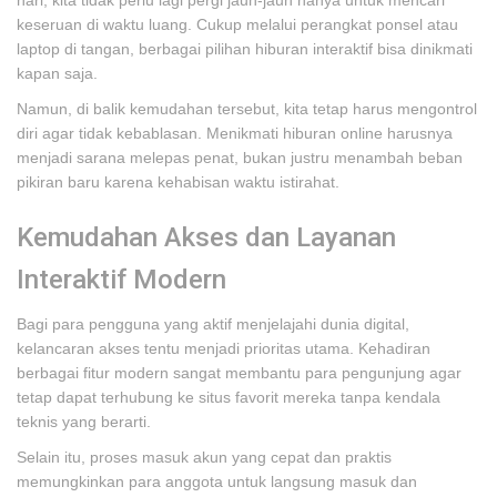
hari, kita tidak perlu lagi pergi jauh-jauh hanya untuk mencari
keseruan di waktu luang. Cukup melalui perangkat ponsel atau
laptop di tangan, berbagai pilihan hiburan interaktif bisa dinikmati
kapan saja.
Namun, di balik kemudahan tersebut, kita tetap harus mengontrol
diri agar tidak kebablasan. Menikmati hiburan online harusnya
menjadi sarana melepas penat, bukan justru menambah beban
pikiran baru karena kehabisan waktu istirahat.
Kemudahan Akses dan Layanan
Interaktif Modern
Bagi para pengguna yang aktif menjelajahi dunia digital,
kelancaran akses tentu menjadi prioritas utama. Kehadiran
berbagai fitur modern sangat membantu para pengunjung agar
tetap dapat terhubung ke situs favorit mereka tanpa kendala
teknis yang berarti.
Selain itu, proses masuk akun yang cepat dan praktis
memungkinkan para anggota untuk langsung masuk dan