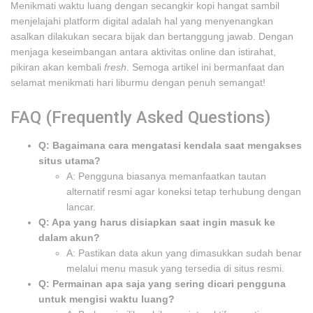
Menikmati waktu luang dengan secangkir kopi hangat sambil
menjelajahi platform digital adalah hal yang menyenangkan
asalkan dilakukan secara bijak dan bertanggung jawab. Dengan
menjaga keseimbangan antara aktivitas online dan istirahat,
pikiran akan kembali
fresh
. Semoga artikel ini bermanfaat dan
selamat menikmati hari liburmu dengan penuh semangat!
FAQ (Frequently Asked Questions)
Q: Bagaimana cara mengatasi kendala saat mengakses
situs utama?
A: Pengguna biasanya memanfaatkan tautan
alternatif resmi agar koneksi tetap terhubung dengan
lancar.
Q: Apa yang harus disiapkan saat ingin masuk ke
dalam akun?
A: Pastikan data akun yang dimasukkan sudah benar
melalui menu masuk yang tersedia di situs resmi.
Q: Permainan apa saja yang sering dicari pengguna
untuk mengisi waktu luang?