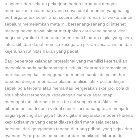
responsif dan seluruh pekerjaan harian terpenuhi dengan
memuaskan, malam hari yang sunyi adalah momen yang paling
berharga untuk beristirahat secara total di rumah. Di waktu santai
sebelum memejamkan mata ini, bersenang-senang di internet
menggunakan gawai pintar merupakan cara yang sangat ideal
bagi masyarakat urban untuk menikmati hiburan digital yang seru,
interaktif, dan dapat memicu kesegaran pikiran secara instan dari
kejenuhan rutinitas harian yang padat.
Bagi beberapa kalangan profesional yang memiliki ketertarikan
mendalam pada perkembangan industri olahraga internasional,
mereka sering kali menggunakan momen santai di malam hari
tersebut dengan membaca ulasan analisis taktik pertandingan
sepak bola terbaru atau memantau pergerakan skor judi bola di
situs sbobet terpercaya kesayangan mereka agar tetap
mendapatkan informasi bursa terkini yang akurat. Aktivitas
hiburan online di dunia virtual seperti ini memang telah menjadi
bagian penting dari gaya hidup digital masyarakat modern karena
kepraktisannya yang dapat diakses dari mana saja secara
personal dari genggaman tangan di ruang pribadi yang sejuk dan
nyaman. Agar proses berselancar dan menikmati hiburan di