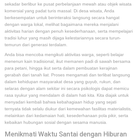
sekadar berlibur ke pusat perbelanjaan mewah atau objek wisata
komersial yang padat turis massal. Di desa wisata, Anda
berkesempatan untuk berinteraksi langsung secara hangat
dengan warga lokal, melihat bagaimana mereka menjalani
aktivitas harian dengan penuh kesederhanaan, serta mempelajari
tradisi luhur yang masih dijaga kelestariannya secara turun-
temurun dari generasi terdalam.
Anda bisa mencoba mengikuti aktivitas warga, seperti belajar
menenun kain tradisional, ikut memanen padi di sawah bersama
para petani, hingga ikut serta dalam pembuatan kerajinan
gerabah dari tanah liat. Proses mengamati dan terlibat langsung
dalam kehidupan masyarakat desa yang guyub, rukun, dan
selaras dengan alam sekitar ini secara psikologis dapat memicu
rasa syukur yang mendalam di dalam hati kita. Kita diajak untuk
menyadari kembali bahwa kebahagiaan hidup yang sejati
ternyata tidak selalu diukur dari kemewahan fasilitas materialistis,
melainkan dari kedamaian hati, kesederhanaan pola pikir, serta
kebaikan hubungan sosial dengan sesama manusia.
Menikmati Waktu Santai dengan Hiburan