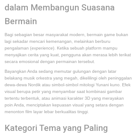
dalam Membangun Suasana
Bermain
Bagi sebagian besar masyarakat modern, bermain game bukan
lagi sekadar mencari kemenangan, melainkan berburu
pengalaman (
experience
). Ketika sebuah platform mampu
menyajikan cerita yang kuat, pengguna akan merasa lebih terikat
secara emosional dengan permainan tersebut.
Bayangkan Anda sedang memutar gulungan dengan latar
belakang musik orkestra yang megah, dikelilingi oleh peninggalan
dewa-dewa Nordik atau simbol-simbol mitologi Yunani kuno. Efek
visual berupa petir yang menyambar saat kombinasi gambar
tertentu terbentuk, atau animasi karakter 3D yang merayakan
poin Anda, menciptakan kepuasan visual yang setara dengan
menonton film layar lebar berkualitas tinggi.
Kategori Tema yang Paling