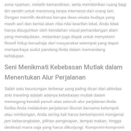
zona nyaman, melatih kemandirian, serta memberikan ruang bagi
diri sendiri untuk merenung tanpa intervensi dari orang lain.
Dengan memilih destinasi berupa desa wisata budaya yang
masih asri dan kental akan nilai-nilai kearifan lokal, Anda tidak
hanya disuguhkan oleh keindahan visual pemandangan alam
yang menakjubkan, melainkan juga diajak untuk menyelami
filosofi hidup bersahaja dari masyarakat setempat yang dapat
memperkaya sudut pandang Anda dalam memandang
kehidupan.
Seni Menikmati Kebebasan Mutlak dalam
Menentukan Alur Perjalanan
Salah satu keuntungan terbesar yang paling dicari dari aktivitas
solo traveling
adalah adanya kebebasan mutlak dalam
memegang kendali penuh atas seluruh alur perjalanan Anda.
Ketika Anda melakukan perjalanan liburan bersama kelompok
atau rombongan, Anda sering kali harus berkompromi mengenai
jam keberangkatan, pilihan penginapan, tempat makan, hingga
destinasi mana saja yang harus dikunjungi. Kompromi-kompromi