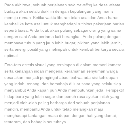
Pada akhirnya, sebuah perjalanan
solo traveling
ke desa wisata
budaya akan selalu diakhiri dengan kepulangan yang manis
menuju rumah. Ketika waktu liburan telah usai dan Anda harus
kembali ke kota asal untuk menghadapi rutinitas pekerjaan harian
seperti biasa, Anda tidak akan pulang sebagai orang yang sama
dengan saat Anda pertama kali berangkat. Anda pulang dengan
membawa tubuh yang jauh lebih bugar, pikiran yang lebih jernih,
serta energi positif yang melimpah untuk kembali berkarya secara
optimal.
Foto-foto estetis visual yang tersimpan di dalam memori kamera
serta kenangan indah mengenai keramahan senyuman warga
desa akan menjadi pengingat abadi bahwa ada sisi kehidupan
yang indah, tenang, dan bersahaja di luar sana yang selalu siap
menyambut Anda kapan pun Anda membutuhkan jeda. Perspektif
hidup baru yang lebih segar dan penuh rasa syukur inilah yang
menjadi oleh-oleh paling berharga dari sebuah perjalanan
mandiri, membantu Anda untuk tetap melangkah maju
menghadapi tantangan masa depan dengan hati yang damai,
tenteram, dan bahagia seutuhnya.