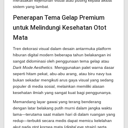
merasakan kejenuhan visual atau pusing kepala akibat
sistem yang lambat.
Penerapan Tema Gelap Premium
untuk Melindungi Kesehatan Otot
Mata
Tren dekorasi visual dalam desain antarmuka platform
hiburan digital modern beberapa tahun belakangan ini
sangat didominasi oleh penggunaan tema gelap atau
Dark Mode Aesthetics
. Menggunakan palet warna dasar
seperti hitam pekat, abu-abu arang, atau biru navy tua
bukan sekadar mengikuti arus gaya visual yang sedang
populer di media sosial, melainkan memiliki alasan
kesehatan ilmiah yang sangat kuat bagi penggunanya.
Memandang layar gawai yang terang benderang
dengan latar belakang putih murni dalam jangka waktu
lama—terutama saat malam hari di dalam ruangan yang
redup—terbukti secara medis dapat memicu kelelahan
akut pada otot kornea mata (
digital eye strain
) serta