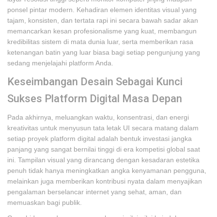
ponsel pintar modern. Kehadiran elemen identitas visual yang
tajam, konsisten, dan tertata rapi ini secara bawah sadar akan
memancarkan kesan profesionalisme yang kuat, membangun
kredibilitas sistem di mata dunia luar, serta memberikan rasa
ketenangan batin yang luar biasa bagi setiap pengunjung yang
sedang menjelajahi platform Anda.
Keseimbangan Desain Sebagai Kunci
Sukses Platform Digital Masa Depan
Pada akhirnya, meluangkan waktu, konsentrasi, dan energi
kreativitas untuk menyusun tata letak UI secara matang dalam
setiap proyek platform digital adalah bentuk investasi jangka
panjang yang sangat bernilai tinggi di era kompetisi global saat
ini. Tampilan visual yang dirancang dengan kesadaran estetika
penuh tidak hanya meningkatkan angka kenyamanan pengguna,
melainkan juga memberikan kontribusi nyata dalam menyajikan
pengalaman berselancar internet yang sehat, aman, dan
memuaskan bagi publik.