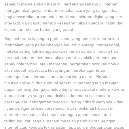
sebelum memejamkan mata ini, bersenang-senang di internet
menggunakan gawai pintar merupakan cara yang sangat ideal
bagi masyarakat urban untuk menikmati hiburan digital yang seru,
interaktif, dan dapat memicu kesegaran pikiran secara instan dari
kejenuhan rutinitas harian yang padat.
Bagi beberapa kalangan profesional yang memiliki ketertarikan
mendalam pada perkembangan industri olahraga internasional,
mereka sering kali menggunakan momen santai di malam hari
tersebut dengan membaca ulasan analisis taktik pertandingan
sepak bola terbaru atau memantau pergerakan skor judi bola di
situs sbobet terpercaya kesayangan mereka agar tetap
mendapatkan informasi bursa terkini yang akurat. Aktivitas
hiburan online di dunia virtual seperti ini memang telah menjadi
bagian penting dari gaya hidup digital masyarakat modern karena
kepraktisannya yang dapat diakses dari mana saja secara
personal dari genggaman tangan di ruang pribadi yang sejuk dan
nyaman. Agar proses berselancar dan menikmati hiburan di
internet tersebut selalu berjalan dengan aman, lancar, dan
terlindungi dari segala macam masalah pemblokiran jaringan
internet atau kendala teknis sistem apa pun, menggunakan akses