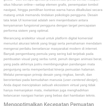
situs hiburan online—setiap elemen grafis, penempatan tombol
navigasi, hingga pemilihan kontras warna harus dikalkulasi secara
matang untuk memandu tindakan psikologis pengguna. Desain
tata letak UI komersial adalah seni menjembatani antara
kenyamanan fungsional pengguna dengan target pencapaian
performa sistem yang optimal.
Merancang arsitektur visual untuk platform digital komersial
menuntut akurasi teknik yang tinggi serta pemahaman mendalam
mengenai perilaku berselancar masyarakat modern di internet.
Banyak pengembang pemula yang sering kali terjebak pada
pembuatan visual yang serba rumit, penuh dengan animasi berat,
yang pada akhirnya justru membingungkan pandangan mata
pengunjung serta memperlambat kinerja pemuatan halaman.
Melalui penerapan prinsip desain yang ringkas, bersih, dan
berorientasi pada kemudahan manusia (
user-centered design
),
Anda dapat menciptakan sebuah ekosistem virtual yang tidak
hanya memanjakan mata, melainkan juga menghadirkan
kelancaran navigasi harian yang bebas dari hambatan teknis.
Mengoptimalkan Kecepatan Pemuatan