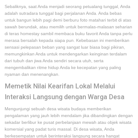
Sebaliknya, saat Anda menjadi seorang petualang tunggal, Anda
adalah sutradara tunggal bagi perjalanan Anda. Anda bebas
untuk bangun lebih pagi demi berburu foto matahari terbit di atas
sawah berundak, atau memilih untuk bermalas-malasan seharian
di teras homestay sambil membaca buku favorit Anda tanpa perlu
merasa bersalah kepada siapa pun. Kebebasan ini memberikan
sensasi pelepasan beban yang sangat luar biasa bagi pikiran,
memungkinkan Anda untuk mendengarkan keinginan terdalam
dari tubuh dan jiwa Anda sendiri secara utuh, serta
mengembalikan ritme hidup Anda ke kecepatan yang paling
nyaman dan menenangkan.
Memetik Nilai Kearifan Lokal Melalui
Interaksi Langsung dengan Warga Desa
Mengunjungi sebuah desa wisata budaya memberikan
pengalaman yang jauh lebih mendalam jika dibandingkan dengan
sekadar berlibur ke pusat perbelanjaan mewah atau objek wisata
komersial yang padat turis massal. Di desa wisata, Anda
berkesempatan untuk berinteraksi langsung secara hangat