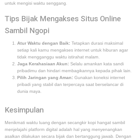
untuk mengisi waktu senggang.
Tips Bijak Mengakses Situs Online
Sambil Ngopi
Atur Waktu dengan Baik:
Tetapkan durasi maksimal
setiap kali kamu mengakses internet untuk hiburan agar
tidak mengganggu waktu istirahat malam.
Jaga Kerahasiaan Akun:
Selalu amankan kata sandi
pribadimu dan hindari membagikannya kepada pihak lain.
Pilih Jaringan yang Aman:
Gunakan koneksi internet
pribadi yang stabil dan terpercaya saat berselancar di
dunia maya.
Kesimpulan
Menikmati waktu luang dengan secangkir kopi hangat sambil
menjelajahi platform digital adalah hal yang menyenangkan
asalkan dilakukan secara bijak dan bertanggung jawab. Dengan