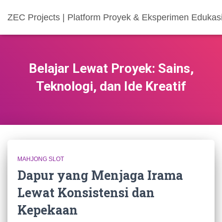
ZEC Projects | Platform Proyek & Eksperimen Edukas
Belajar Lewat Proyek: Sains,
Teknologi, dan Ide Kreatif
MAHJONG SLOT
Dapur yang Menjaga Irama
Lewat Konsistensi dan
Kepekaan