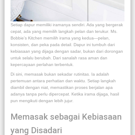
Setiap dapur memiliki iramanya sendiri. Ada yang bergerak
cepat, ada yang memilih langkah pelan dan terukur. Ms.
Bobbie’s Kitchen memilih irama yang kedua—pelan,
konsisten, dan peka pada detail. Dapur ini tumbuh dari
kebiasaan yang dijaga dengan sadar, bukan dari dorongan
untuk selalu berubah. Dari sanalah rasa aman dan
kepercayaan perlahan terbentuk.
Di sini, memasak bukan sekadar rutinitas. Ia adalah
pertemuan antara perhatian dan waktu. Setiap langkah
diambil dengan niat, memastikan proses berjalan apa
adanya tanpa perlu dipercepat. Ketika irama dijaga, hasil
pun mengikuti dengan lebih jujur.
Memasak sebagai Kebiasaan
yang Disadari