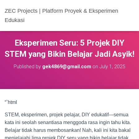
ZEC Projects | Platform Proyek & Eksperimen
Edukasi
Eksperimen Seru: 5 Projek DIY
STEM yang Bikin Belajar Jadi Asyik!
Published by
gek4869@gmail.com
on
July 1, 2025
“`html
STEM, eksperimen, projek pelajar, DIY edukatif—semua
kata ini seolah senantiasa menggoda rasa ingin tahu kita.
Belajar tidak harus membosankan! Nah, kali ini kita bakal
menjelajahi lima projek DIY seru yang bikin belajar tidak