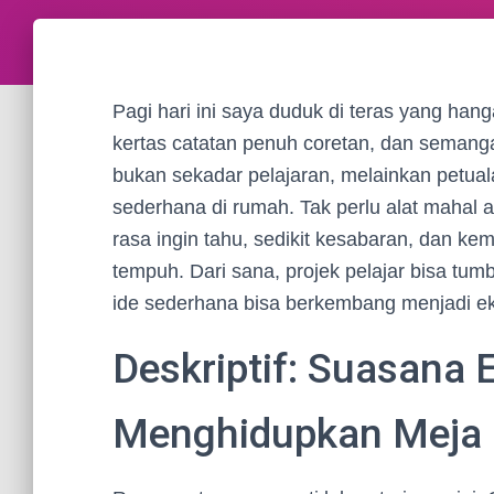
Pagi hari ini saya duduk di teras yang han
kertas catatan penuh coretan, dan semang
bukan sekadar pelajaran, melainkan petuala
sederhana di rumah. Tak perlu alat mahal at
rasa ingin tahu, sedikit kesabaran, dan k
tempuh. Dari sana, projek pelajar bisa tum
ide sederhana bisa berkembang menjadi ek
Deskriptif: Suasana
Menghidupkan Meja 