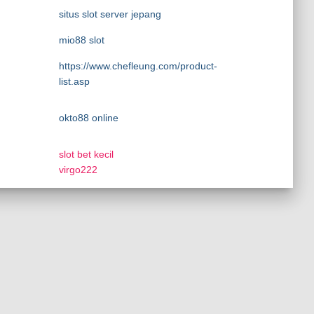
situs slot server jepang
mio88 slot
https://www.chefleung.com/product-
list.asp
okto88 online
slot bet kecil
virgo222