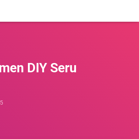
men DIY Seru
25