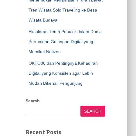
Menemukan Kedamaian Pikiran Lewat
Tren Wisata Solo Traveling ke Desa
Wisata Budaya
Eksplorasi Tema Populer dalam Dunia
Permainan Gulungan Digital yang
Memikat Netizen
OKTO88 dan Pentingnya Kehadiran
Digital yang Konsisten agar Lebih
Mudah Dikenali Pengunjung
Search
SEARCH
Recent Posts