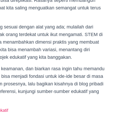
bisa direplikasi. Rasanya seperti membangun
mpat kita saling menguatkan semangat untuk terus
g sesuai dengan alat yang ada; mulailah dari
jak orang terdekat untuk ikut mengamati. STEM di
 ia menambahkan dimensi praktis yang membuat
 kita bisa menambah variasi, menantang diri
ojek edukatif yang kita banggakan.
aga keamanan, dan biarkan rasa ingin tahu memandu
h bisa menjadi fondasi untuk ide-ide besar di masa
 prosesnya, lalu bagikan kisahnya di blog pribadi
eferensi, kunjungi sumber-sumber edukatif yang
katif