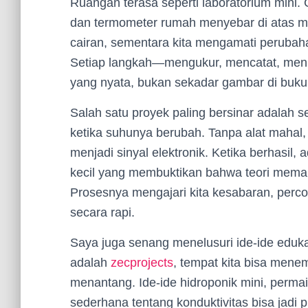
Ruangan terasa seperti laboratorium mini. 
dan termometer rumah menyebar di atas 
cairan, sementara kita mengamati perubaha
Setiap langkah—mengukur, mencatat, meni
yang nyata, bukan sekadar gambar di buku
Salah satu proyek paling bersinar adalah
ketika suhunya berubah. Tanpa alat mahal,
menjadi sinyal elektronik. Ketika berhasil,
kecil yang membuktikan bahwa teori meman
Prosesnya mengajari kita kesabaran, perc
secara rapi.
Saya juga senang menelusuri ide-ide edukat
adalah
zecprojects
, tempat kita bisa men
menantang. Ide-ide hidroponik mini, perma
sederhana tentang konduktivitas bisa jadi 