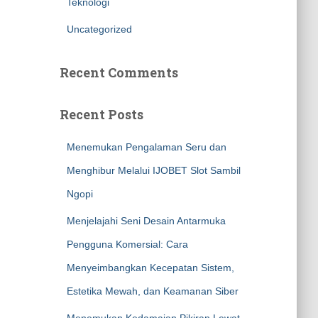
Teknologi
Uncategorized
Recent Comments
Recent Posts
Menemukan Pengalaman Seru dan
Menghibur Melalui IJOBET Slot Sambil
Ngopi
Menjelajahi Seni Desain Antarmuka
Pengguna Komersial: Cara
Menyeimbangkan Kecepatan Sistem,
Estetika Mewah, dan Keamanan Siber