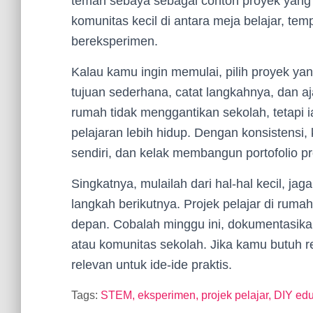
teman sebaya sebagai contoh proyek yang 
komunitas kecil di antara meja belajar, te
bereksperimen.
Kalau kamu ingin memulai, pilih proyek yan
tujuan sederhana, catat langkahnya, dan a
rumah tidak menggantikan sekolah, tetapi
pelajaran lebih hidup. Dengan konsistensi,
sendiri, dan kelak membangun portofolio pr
Singkatnya, mulailah dari hal-hal kecil, j
langkah berikutnya. Projek pelajar di ruma
depan. Cobalah minggu ini, dokumentasikan
atau komunitas sekolah. Jika kamu butuh r
relevan untuk ide-ide praktis.
Tags:
STEM, eksperimen, projek pelajar, DIY edu