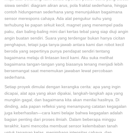
siswa sendiri: diagram aliran arus, pola fraktal sederhana, hingga
contoh hidungeman sederhana yang menunjukkan bagaimana
sensor merespons cahaya. Ada alat pengukur suhu yang
terhubung ke papan sirkuit kecil, magnet yang menempel pada
paku, dan baling-baling mini dari kertas tebal yang siap diuji angin
angin buatan sendiri. Suara yang terdengar bukan hanya cicitan
penghapus, tetapi juga tanya-jawab antara kami dan robot kecil
beroda yang sepertinya punya pendapat sendiri tentang
bagaimana melaju di lintasan kecil kami. Aku suka melihat
bagaimana tangan-tangan yang biasanya tenang menjadi lebih
bersemangat saat menemukan jawaban lewat percobaan
sederhana.
Setiap proyek dimulai dengan kerangka cerita: apa yang ingin
dicapai, alat apa yang akan dipakai, langkah-langkah apa yang
mungkin gagal, dan bagaimana kita akan menilai hasilnya. Di
dinding, ada papan refleksi yang menampung catatan kegagalan
juga keberhasilan—cara kami belajar bahwa kegagalan adalah
bagian penting dari proses ilmiah. Dalam beberapa minggu
terakhir, kami mencoba membuat sensor kelembaban tanah
untuk tanaman kelas, menimbang intensitas cahaya, dan