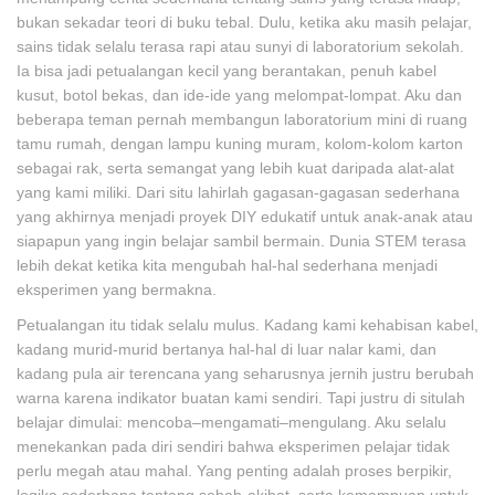
bukan sekadar teori di buku tebal. Dulu, ketika aku masih pelajar,
sains tidak selalu terasa rapi atau sunyi di laboratorium sekolah.
Ia bisa jadi petualangan kecil yang berantakan, penuh kabel
kusut, botol bekas, dan ide-ide yang melompat-lompat. Aku dan
beberapa teman pernah membangun laboratorium mini di ruang
tamu rumah, dengan lampu kuning muram, kolom-kolom karton
sebagai rak, serta semangat yang lebih kuat daripada alat-alat
yang kami miliki. Dari situ lahirlah gagasan-gagasan sederhana
yang akhirnya menjadi proyek DIY edukatif untuk anak-anak atau
siapapun yang ingin belajar sambil bermain. Dunia STEM terasa
lebih dekat ketika kita mengubah hal-hal sederhana menjadi
eksperimen yang bermakna.
Petualangan itu tidak selalu mulus. Kadang kami kehabisan kabel,
kadang murid-murid bertanya hal-hal di luar nalar kami, dan
kadang pula air terencana yang seharusnya jernih justru berubah
warna karena indikator buatan kami sendiri. Tapi justru di situlah
belajar dimulai: mencoba–mengamati–mengulang. Aku selalu
menekankan pada diri sendiri bahwa eksperimen pelajar tidak
perlu megah atau mahal. Yang penting adalah proses berpikir,