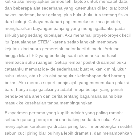
ketika aku menyiapkan termos teh, laptop untuk mencatat data,
dan beberapa alat sederhana yang kutemukan di laci tua: botol
bekas, sedotan, karet gelang, plus buku-buku tua tentang fisika
dan biologi. Cahaya matahari pagi menelusuri kaca jendela,
menghasilkan bayangan panjang yang mengingatkanku pada
sirkuit yang sedang kupelajari. Aku menamai proyek-proyek kecil
itu “petualangan STEM” karena setiap langkah membawa
kejutan: dari suara gemeretak motor kecil di modul Arduino
hingga kilau LED yang berkedip saat rekamanku berhasil
membaca suhu ruangan. Setiap lembar post-it di sampul buku
catatanku memuat ide-ide sederhana: buat vulkanik mini, ukur
suhu udara, atau bikin alat pengukur kelembapan dari barang
bekas. Aku merasa seperti penjelajah yang menemukan galaksi
baru, hanya saja galaksinya adalah meja belajar yang penuh
benda-benda aneh dan cerita tentang bagaimana sains bisa
masuk ke keseharian tanpa membingungkan.
Eksperimen pertama yang kupilih adalah yang paling ramah:
sebuah gunung berapi mini dari baking soda dan cuka. Aku
menyiapkan kerakannya di atas piring kecil, menodongkan sedikit
sabun cuci piring biar buihnya lebih dramatis, dan menambahkan