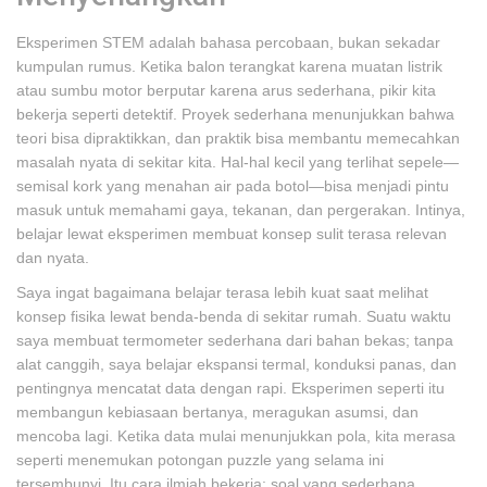
Eksperimen STEM adalah bahasa percobaan, bukan sekadar
kumpulan rumus. Ketika balon terangkat karena muatan listrik
atau sumbu motor berputar karena arus sederhana, pikir kita
bekerja seperti detektif. Proyek sederhana menunjukkan bahwa
teori bisa dipraktikkan, dan praktik bisa membantu memecahkan
masalah nyata di sekitar kita. Hal-hal kecil yang terlihat sepele—
semisal kork yang menahan air pada botol—bisa menjadi pintu
masuk untuk memahami gaya, tekanan, dan pergerakan. Intinya,
belajar lewat eksperimen membuat konsep sulit terasa relevan
dan nyata.
Saya ingat bagaimana belajar terasa lebih kuat saat melihat
konsep fisika lewat benda-benda di sekitar rumah. Suatu waktu
saya membuat termometer sederhana dari bahan bekas; tanpa
alat canggih, saya belajar ekspansi termal, konduksi panas, dan
pentingnya mencatat data dengan rapi. Eksperimen seperti itu
membangun kebiasaan bertanya, meragukan asumsi, dan
mencoba lagi. Ketika data mulai menunjukkan pola, kita merasa
seperti menemukan potongan puzzle yang selama ini
tersembunyi. Itu cara ilmiah bekerja: soal yang sederhana,