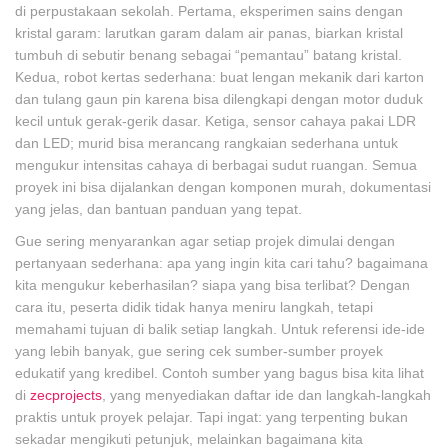
di perpustakaan sekolah. Pertama, eksperimen sains dengan
kristal garam: larutkan garam dalam air panas, biarkan kristal
tumbuh di sebutir benang sebagai “pemantau” batang kristal.
Kedua, robot kertas sederhana: buat lengan mekanik dari karton
dan tulang gaun pin karena bisa dilengkapi dengan motor duduk
kecil untuk gerak-gerik dasar. Ketiga, sensor cahaya pakai LDR
dan LED; murid bisa merancang rangkaian sederhana untuk
mengukur intensitas cahaya di berbagai sudut ruangan. Semua
proyek ini bisa dijalankan dengan komponen murah, dokumentasi
yang jelas, dan bantuan panduan yang tepat.
Gue sering menyarankan agar setiap projek dimulai dengan
pertanyaan sederhana: apa yang ingin kita cari tahu? bagaimana
kita mengukur keberhasilan? siapa yang bisa terlibat? Dengan
cara itu, peserta didik tidak hanya meniru langkah, tetapi
memahami tujuan di balik setiap langkah. Untuk referensi ide-ide
yang lebih banyak, gue sering cek sumber-sumber proyek
edukatif yang kredibel. Contoh sumber yang bagus bisa kita lihat
di
zecprojects
, yang menyediakan daftar ide dan langkah-langkah
praktis untuk proyek pelajar. Tapi ingat: yang terpenting bukan
sekadar mengikuti petunjuk, melainkan bagaimana kita