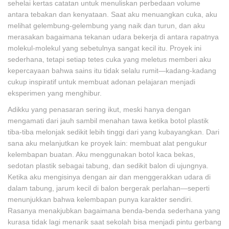
sehelai kertas catatan untuk menuliskan perbedaan volume
antara tebakan dan kenyataan. Saat aku menuangkan cuka, aku
melihat gelembung-gelembung yang naik dan turun, dan aku
merasakan bagaimana tekanan udara bekerja di antara rapatnya
molekul-molekul yang sebetulnya sangat kecil itu. Proyek ini
sederhana, tetapi setiap tetes cuka yang meletus memberi aku
kepercayaan bahwa sains itu tidak selalu rumit—kadang-kadang
cukup inspiratif untuk membuat adonan pelajaran menjadi
eksperimen yang menghibur.
Adikku yang penasaran sering ikut, meski hanya dengan
mengamati dari jauh sambil menahan tawa ketika botol plastik
tiba-tiba melonjak sedikit lebih tinggi dari yang kubayangkan. Dari
sana aku melanjutkan ke proyek lain: membuat alat pengukur
kelembapan buatan. Aku menggunakan botol kaca bekas,
sedotan plastik sebagai tabung, dan sedikit balon di ujungnya.
Ketika aku mengisinya dengan air dan menggerakkan udara di
dalam tabung, jarum kecil di balon bergerak perlahan—seperti
menunjukkan bahwa kelembapan punya karakter sendiri.
Rasanya menakjubkan bagaimana benda-benda sederhana yang
kurasa tidak lagi menarik saat sekolah bisa menjadi pintu gerbang