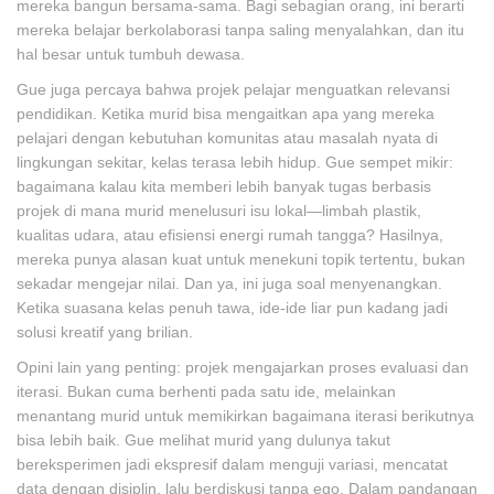
mereka bangun bersama-sama. Bagi sebagian orang, ini berarti
mereka belajar berkolaborasi tanpa saling menyalahkan, dan itu
hal besar untuk tumbuh dewasa.
Gue juga percaya bahwa projek pelajar menguatkan relevansi
pendidikan. Ketika murid bisa mengaitkan apa yang mereka
pelajari dengan kebutuhan komunitas atau masalah nyata di
lingkungan sekitar, kelas terasa lebih hidup. Gue sempet mikir:
bagaimana kalau kita memberi lebih banyak tugas berbasis
projek di mana murid menelusuri isu lokal—limbah plastik,
kualitas udara, atau efisiensi energi rumah tangga? Hasilnya,
mereka punya alasan kuat untuk menekuni topik tertentu, bukan
sekadar mengejar nilai. Dan ya, ini juga soal menyenangkan.
Ketika suasana kelas penuh tawa, ide-ide liar pun kadang jadi
solusi kreatif yang brilian.
Opini lain yang penting: projek mengajarkan proses evaluasi dan
iterasi. Bukan cuma berhenti pada satu ide, melainkan
menantang murid untuk memikirkan bagaimana iterasi berikutnya
bisa lebih baik. Gue melihat murid yang dulunya takut
bereksperimen jadi ekspresif dalam menguji variasi, mencatat
data dengan disiplin, lalu berdiskusi tanpa ego. Dalam pandangan