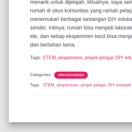
menarik untuk dijelajah. Misalnya, saya seri
rumah di situs komunitas yang ramah pelaj
menemukan berbagai tantangan DIY edukatif
sendiri. Intinya: rumah bisa menjadi labora
ide, dan setiap eksperimen kecil bisa men
dan bertahan lama.
Tags:
STEM, eksperimen, projek pelajar, DIY edu
Categories:
UNCATEGORIZED
Tags:
STEM, eksperimen, projek pelajar, DIY edukatif