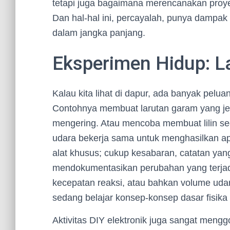
tetapi juga bagaimana merencanakan proye
Dan hal-hal ini, percayalah, punya dampa
dalam jangka panjang.
Eksperimen Hidup: L
Kalau kita lihat di dapur, ada banyak pe
Contohnya membuat larutan garam yang jern
mengering. Atau mencoba membuat lilin s
udara bekerja sama untuk menghasilkan api 
alat khusus; cukup kesabaran, catatan yan
mendokumentasikan perubahan yang terjadi
kecepatan reaksi, atau bahkan volume udar
sedang belajar konsep-konsep dasar fisika t
Aktivitas DIY elektronik juga sangat meng