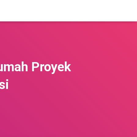
umah Proyek
si