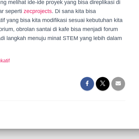
ng melihat ide-ide proyek yang bisa direplikasi di
ar seperti
zecprojects
. Di sana kita bisa
 yang bisa kita modifikasi sesuai kebutuhan kita
torium, obrolan santai di kafe bisa menjadi forum
jadi langkah menuju minat STEM yang lebih dalam
katif