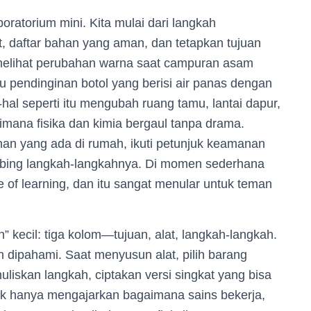
ratorium mini. Kita mulai dari langkah
, daftar bahan yang aman, dan tetapkan tujuan
 melihat perubahan warna saat campuran asam
u pendinginan botol yang berisi air panas dengan
l seperti itu mengubah ruang tamu, lantai dapur,
imana fisika dan kimia bergaul tanpa drama.
an yang ada di rumah, ikuti petunjuk keamanan
imbing langkah-langkahnya. Di momen sederhana
ne of learning, dan itu sangat menular untuk teman
 kecil: tiga kolom—tujuan, alat, langkah-langkah.
in dipahami. Saat menyusun alat, pilih barang
uliskan langkah, ciptakan versi singkat yang bisa
tidak hanya mengajarkan bagaimana sains bekerja,