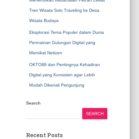
Menemukan Kedamaian Pikiran Lewat
Tren Wisata Solo Traveling ke Desa
Wisata Budaya
Eksplorasi Tema Populer dalam Dunia
Permainan Gulungan Digital yang
Memikat Netizen
OKTO88 dan Pentingnya Kehadiran
Digital yang Konsisten agar Lebih
Mudah Dikenali Pengunjung
Search
SEARCH
Recent Posts