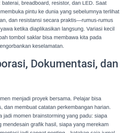
aterai, breadboard, resistor, dan LED. Saat
 membuka pintu ke dunia yang sebelumnya terlihat
ngan, dan resistansi secara praktis—rumus-rumus
awa ketika diaplikasikan langsung. Variasi kecil
ah tombol saklar bisa membawa kita pada
mengorbankan keselamatan.
borasi, Dokumentasi, dan
men menjadi proyek bersama. Pelajar bisa
s, dan membuat catatan perkembangan harian.
bisa jadi momen brainstorming yang padu: siapa
g mendesain grafik hasil, siapa yang merekam