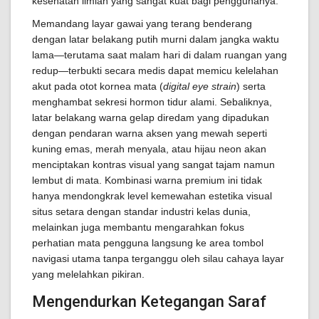
kesehatan ilmiah yang sangat kuat bagi penggunanya.
Memandang layar gawai yang terang benderang
dengan latar belakang putih murni dalam jangka waktu
lama—terutama saat malam hari di dalam ruangan yang
redup—terbukti secara medis dapat memicu kelelahan
akut pada otot kornea mata (
digital eye strain
) serta
menghambat sekresi hormon tidur alami. Sebaliknya,
latar belakang warna gelap diredam yang dipadukan
dengan pendaran warna aksen yang mewah seperti
kuning emas, merah menyala, atau hijau neon akan
menciptakan kontras visual yang sangat tajam namun
lembut di mata. Kombinasi warna premium ini tidak
hanya mendongkrak level kemewahan estetika visual
situs setara dengan standar industri kelas dunia,
melainkan juga membantu mengarahkan fokus
perhatian mata pengguna langsung ke area tombol
navigasi utama tanpa terganggu oleh silau cahaya layar
yang melelahkan pikiran.
Mengendurkan Ketegangan Saraf