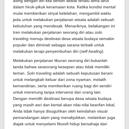
asing dengan diri kita sendiri akibat terlalu lama larut
dalam hiruk-pikuk keramaian kota. Ketika kondisi mental
mulai memberikan sinyal kelelahan, mengambil waktu
jeda untuk melakukan perjalanan wisata adalah sebuah
kebutuhan yang mendesak. Menariknya, belakangan ini
tren melakukan perjalanan seorang diri atau
solo
traveling
menuju destinasi desa wisata budaya semakin
populer dan diminati sebagai sarana terbaik untuk
melakukan terapi penyembuhan diri (
self-healing
).
Melakukan perjalanan liburan seorang diri bukanlah
tanda bahwa seseorang kesepian atau tidak memiliki
teman.
Solo traveling
adalah sebuah keputusan berani
untuk melangkah keluar dari zona nyaman, melatih
kemandirian, serta memberikan ruang bagi diri sendiri
untuk merenung tanpa intervensi dari orang lain.
Dengan memilih destinasi berupa desa wisata budaya
yang masih asri dan kental akan nilai-nilai kearifan lokal,
Anda tidak hanya disuguhkan oleh keindahan visual
pemandangan alam yang menakjubkan, melainkan juga
diajak untuk menyelami filosofi hidup bersahaja dari