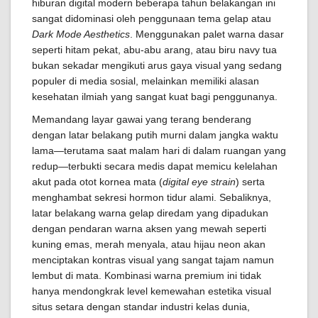
hiburan digital modern beberapa tahun belakangan ini
sangat didominasi oleh penggunaan tema gelap atau
Dark Mode Aesthetics
. Menggunakan palet warna dasar
seperti hitam pekat, abu-abu arang, atau biru navy tua
bukan sekadar mengikuti arus gaya visual yang sedang
populer di media sosial, melainkan memiliki alasan
kesehatan ilmiah yang sangat kuat bagi penggunanya.
Memandang layar gawai yang terang benderang
dengan latar belakang putih murni dalam jangka waktu
lama—terutama saat malam hari di dalam ruangan yang
redup—terbukti secara medis dapat memicu kelelahan
akut pada otot kornea mata (
digital eye strain
) serta
menghambat sekresi hormon tidur alami. Sebaliknya,
latar belakang warna gelap diredam yang dipadukan
dengan pendaran warna aksen yang mewah seperti
kuning emas, merah menyala, atau hijau neon akan
menciptakan kontras visual yang sangat tajam namun
lembut di mata. Kombinasi warna premium ini tidak
hanya mendongkrak level kemewahan estetika visual
situs setara dengan standar industri kelas dunia,