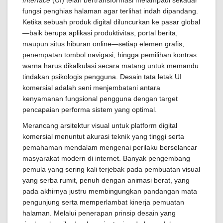
Interface
(UI) telah bertransformasi melampaui sekadar
fungsi penghias halaman agar terlihat indah dipandang.
Ketika sebuah produk digital diluncurkan ke pasar global
—baik berupa aplikasi produktivitas, portal berita,
maupun situs hiburan online—setiap elemen grafis,
penempatan tombol navigasi, hingga pemilihan kontras
warna harus dikalkulasi secara matang untuk memandu
tindakan psikologis pengguna. Desain tata letak UI
komersial adalah seni menjembatani antara
kenyamanan fungsional pengguna dengan target
pencapaian performa sistem yang optimal.
Merancang arsitektur visual untuk platform digital
komersial menuntut akurasi teknik yang tinggi serta
pemahaman mendalam mengenai perilaku berselancar
masyarakat modern di internet. Banyak pengembang
pemula yang sering kali terjebak pada pembuatan visual
yang serba rumit, penuh dengan animasi berat, yang
pada akhirnya justru membingungkan pandangan mata
pengunjung serta memperlambat kinerja pemuatan
halaman. Melalui penerapan prinsip desain yang