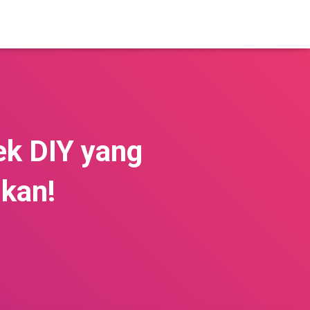
ek DIY yang
nkan!