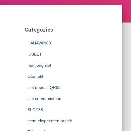
Categories
HAHAWIN88
IJOBET
mahjong slot
Otomotif
slot deposit QRIS
slot server cietnam
SLOT88
stem eksperimen projek