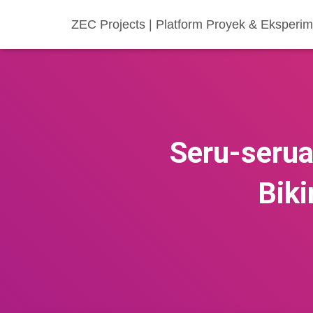
ZEC Projects | Platform Proyek & Eksperi
Seru-serua
Biki