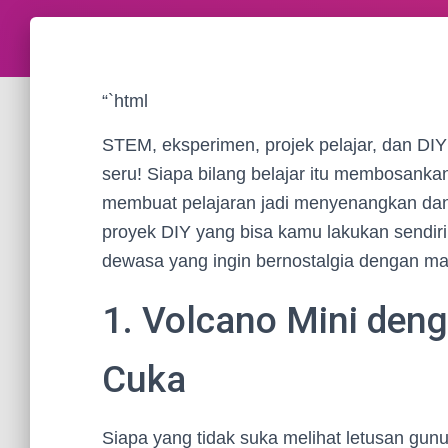
“`html
STEM, eksperimen, projek pelajar, dan DIY 
seru! Siapa bilang belajar itu membosanka
membuat pelajaran jadi menyenangkan dan 
proyek DIY yang bisa kamu lakukan sendir
dewasa yang ingin bernostalgia dengan mas
1. Volcano Mini den
Cuka
Siapa yang tidak suka melihat letusan gun