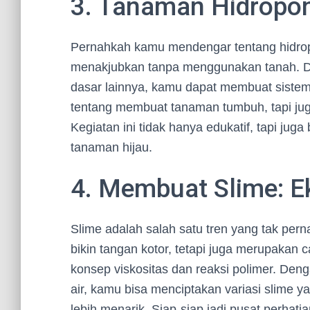
3. Tanaman Hidropon
Pernahkah kamu mendengar tentang hidrop
menakjubkan tanpa menggunakan tanah. De
dasar lainnya, kamu dapat membuat sistem 
tentang membuat tanaman tumbuh, tapi juga
Kegiatan ini tidak hanya edukatif, tapi j
tanaman hijau.
4. Membuat Slime: E
Slime adalah salah satu tren yang tak pern
bikin tangan kotor, tetapi juga merupaka
konsep viskositas dan reaksi polimer. Den
air, kamu bisa menciptakan variasi slime 
lebih menarik. Siap-siap jadi pusat perhat