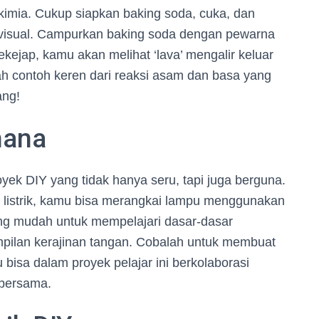
kimia. Cukup siapkan baking soda, cuka, dan
 visual. Campurkan baking soda dengan pewarna
kejap, kamu akan melihat ‘lava’ mengalir keluar
ah contoh keren dari reaksi asam dan basa yang
ang!
hana
k DIY yang tidak hanya seru, tapi juga berguna.
t listrik, kamu bisa merangkai lampu menggunakan
yang mudah untuk mempelajari dasar-dasar
pilan kerajinan tangan. Cobalah untuk membuat
bisa dalam proyek pelajar ini berkolaborasi
bersama.