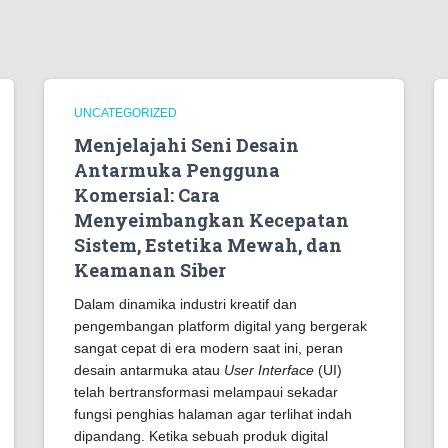
UNCATEGORIZED
Menjelajahi Seni Desain
Antarmuka Pengguna
Komersial: Cara
Menyeimbangkan Kecepatan
Sistem, Estetika Mewah, dan
Keamanan Siber
Dalam dinamika industri kreatif dan
pengembangan platform digital yang bergerak
sangat cepat di era modern saat ini, peran
desain antarmuka atau
User Interface
(UI)
telah bertransformasi melampaui sekadar
fungsi penghias halaman agar terlihat indah
dipandang. Ketika sebuah produk digital