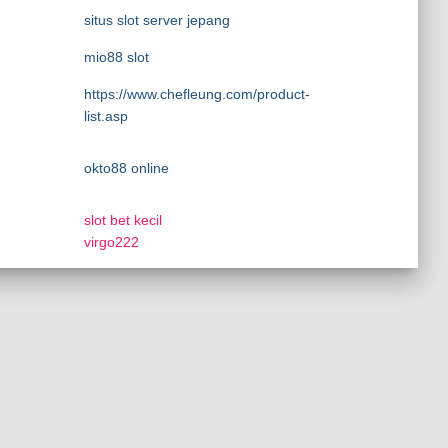
situs slot server jepang
mio88 slot
https://www.chefleung.com/product-
list.asp
okto88 online
slot bet kecil
virgo222