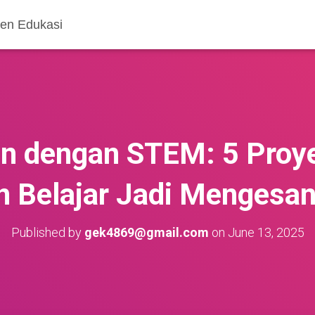
men Edukasi
n dengan STEM: 5 Proy
n Belajar Jadi Mengesa
Published by
gek4869@gmail.com
on
June 13, 2025