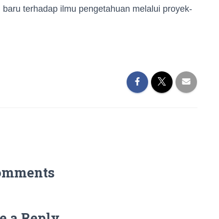
aru terhadap ilmu pengetahuan melalui proyek-
omments
e a Reply