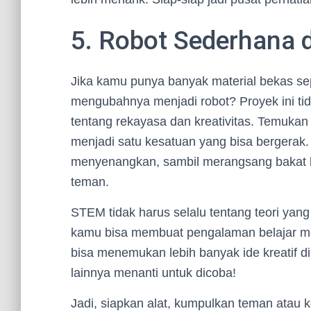
5. Robot Sederhana d
Jika kamu punya banyak material bekas sepe
mengubahnya menjadi robot? Proyek ini ti
tentang rekayasa dan kreativitas. Temuk
menjadi satu kesatuan yang bisa bergerak. 
menyenangkan, sambil merangsang bakat 
teman.
STEM tidak harus selalu tentang teori ya
kamu bisa membuat pengalaman belajar m
bisa menemukan lebih banyak ide kreatif d
lainnya menanti untuk dicoba!
Jadi, siapkan alat, kumpulkan teman atau k