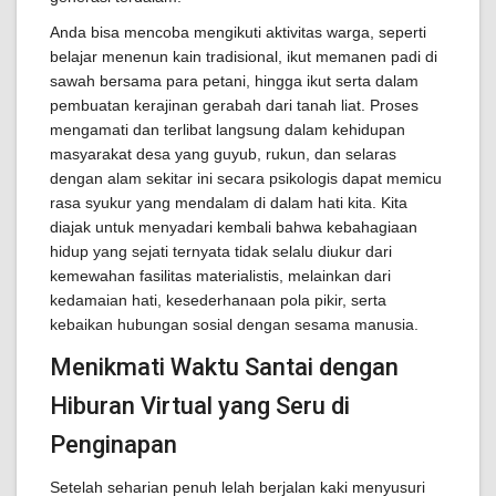
Anda bisa mencoba mengikuti aktivitas warga, seperti
belajar menenun kain tradisional, ikut memanen padi di
sawah bersama para petani, hingga ikut serta dalam
pembuatan kerajinan gerabah dari tanah liat. Proses
mengamati dan terlibat langsung dalam kehidupan
masyarakat desa yang guyub, rukun, dan selaras
dengan alam sekitar ini secara psikologis dapat memicu
rasa syukur yang mendalam di dalam hati kita. Kita
diajak untuk menyadari kembali bahwa kebahagiaan
hidup yang sejati ternyata tidak selalu diukur dari
kemewahan fasilitas materialistis, melainkan dari
kedamaian hati, kesederhanaan pola pikir, serta
kebaikan hubungan sosial dengan sesama manusia.
Menikmati Waktu Santai dengan
Hiburan Virtual yang Seru di
Penginapan
Setelah seharian penuh lelah berjalan kaki menyusuri