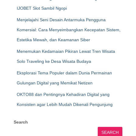
IJOBET Slot Sambil Ngopi
Menjelajahi Seni Desain Antarmuka Pengguna
Komersial: Cara Menyeimbangkan Kecepatan Sistem,
Estetika Mewah, dan Keamanan Siber
Menemukan Kedamaian Pikiran Lewat Tren Wisata
Solo Traveling ke Desa Wisata Budaya
Eksplorasi Tema Populer dalam Dunia Permainan
Gulungan Digital yang Memikat Netizen
OKTO88 dan Pentingnya Kehadiran Digital yang
Konsisten agar Lebih Mudah Dikenali Pengunjung
Search
SEARCH