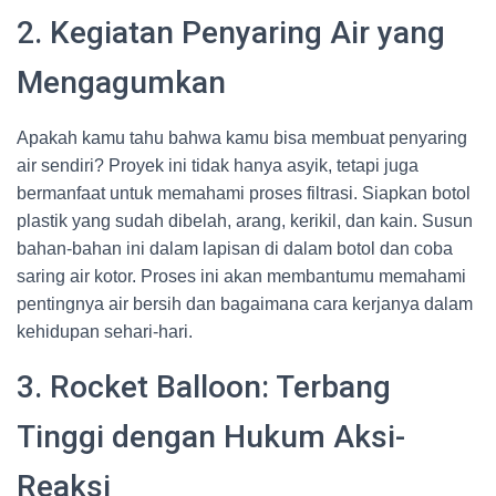
2. Kegiatan Penyaring Air yang
Mengagumkan
Apakah kamu tahu bahwa kamu bisa membuat penyaring
air sendiri? Proyek ini tidak hanya asyik, tetapi juga
bermanfaat untuk memahami proses filtrasi. Siapkan botol
plastik yang sudah dibelah, arang, kerikil, dan kain. Susun
bahan-bahan ini dalam lapisan di dalam botol dan coba
saring air kotor. Proses ini akan membantumu memahami
pentingnya air bersih dan bagaimana cara kerjanya dalam
kehidupan sehari-hari.
3. Rocket Balloon: Terbang
Tinggi dengan Hukum Aksi-
Reaksi