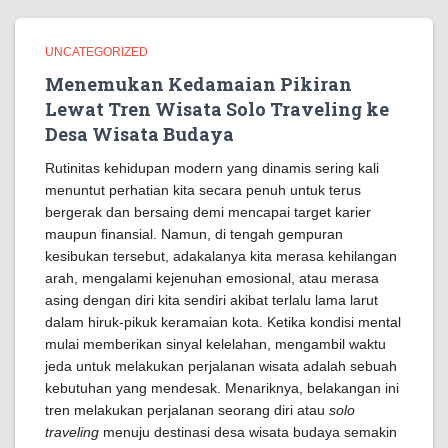
UNCATEGORIZED
Menemukan Kedamaian Pikiran
Lewat Tren Wisata Solo Traveling ke
Desa Wisata Budaya
Rutinitas kehidupan modern yang dinamis sering kali
menuntut perhatian kita secara penuh untuk terus
bergerak dan bersaing demi mencapai target karier
maupun finansial. Namun, di tengah gempuran
kesibukan tersebut, adakalanya kita merasa kehilangan
arah, mengalami kejenuhan emosional, atau merasa
asing dengan diri kita sendiri akibat terlalu lama larut
dalam hiruk-pikuk keramaian kota. Ketika kondisi mental
mulai memberikan sinyal kelelahan, mengambil waktu
jeda untuk melakukan perjalanan wisata adalah sebuah
kebutuhan yang mendesak. Menariknya, belakangan ini
tren melakukan perjalanan seorang diri atau
solo
traveling
menuju destinasi desa wisata budaya semakin