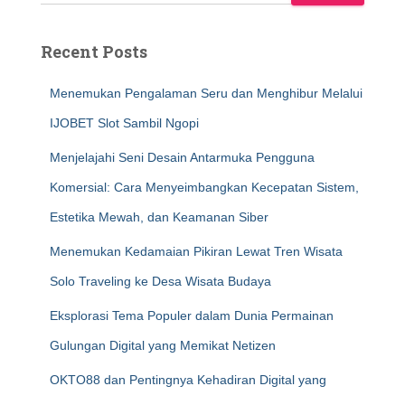
Recent Posts
Menemukan Pengalaman Seru dan Menghibur Melalui
IJOBET Slot Sambil Ngopi
Menjelajahi Seni Desain Antarmuka Pengguna
Komersial: Cara Menyeimbangkan Kecepatan Sistem,
Estetika Mewah, dan Keamanan Siber
Menemukan Kedamaian Pikiran Lewat Tren Wisata
Solo Traveling ke Desa Wisata Budaya
Eksplorasi Tema Populer dalam Dunia Permainan
Gulungan Digital yang Memikat Netizen
OKTO88 dan Pentingnya Kehadiran Digital yang