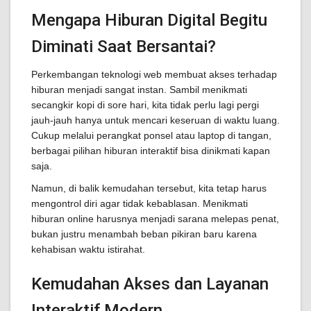
Mengapa Hiburan Digital Begitu
Diminati Saat Bersantai?
Perkembangan teknologi web membuat akses terhadap
hiburan menjadi sangat instan. Sambil menikmati
secangkir kopi di sore hari, kita tidak perlu lagi pergi
jauh-jauh hanya untuk mencari keseruan di waktu luang.
Cukup melalui perangkat ponsel atau laptop di tangan,
berbagai pilihan hiburan interaktif bisa dinikmati kapan
saja.
Namun, di balik kemudahan tersebut, kita tetap harus
mengontrol diri agar tidak kebablasan. Menikmati
hiburan online harusnya menjadi sarana melepas penat,
bukan justru menambah beban pikiran baru karena
kehabisan waktu istirahat.
Kemudahan Akses dan Layanan
Interaktif Modern