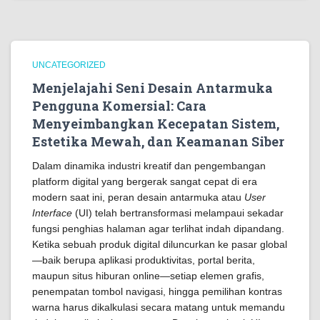
UNCATEGORIZED
Menjelajahi Seni Desain Antarmuka
Pengguna Komersial: Cara
Menyeimbangkan Kecepatan Sistem,
Estetika Mewah, dan Keamanan Siber
Dalam dinamika industri kreatif dan pengembangan
platform digital yang bergerak sangat cepat di era
modern saat ini, peran desain antarmuka atau
User
Interface
(UI) telah bertransformasi melampaui sekadar
fungsi penghias halaman agar terlihat indah dipandang.
Ketika sebuah produk digital diluncurkan ke pasar global
—baik berupa aplikasi produktivitas, portal berita,
maupun situs hiburan online—setiap elemen grafis,
penempatan tombol navigasi, hingga pemilihan kontras
warna harus dikalkulasi secara matang untuk memandu