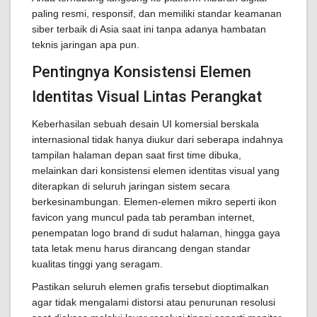
paling resmi, responsif, dan memiliki standar keamanan
siber terbaik di Asia saat ini tanpa adanya hambatan
teknis jaringan apa pun.
Pentingnya Konsistensi Elemen
Identitas Visual Lintas Perangkat
Keberhasilan sebuah desain UI komersial berskala
internasional tidak hanya diukur dari seberapa indahnya
tampilan halaman depan saat first time dibuka,
melainkan dari konsistensi elemen identitas visual yang
diterapkan di seluruh jaringan sistem secara
berkesinambungan. Elemen-elemen mikro seperti ikon
favicon yang muncul pada tab peramban internet,
penempatan logo brand di sudut halaman, hingga gaya
tata letak menu harus dirancang dengan standar
kualitas tinggi yang seragam.
Pastikan seluruh elemen grafis tersebut dioptimalkan
agar tidak mengalami distorsi atau penurunan resolusi