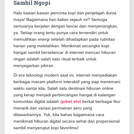
Sambil Ngopi
Halo kawan-kawan pencinta kopi dan penjelajah dunia
maya! Bagaimana hari kalian sejauh ini? Semoga
semuanya berjalan dengan lancar dan menyenangkan,
ya. Setiap orang tentu punya cara tersendiri untuk
memulihkan energi setelah dihadapkan pada rutinitas
harian yang melelahkan. Menikmati secangkir kopi
hangat sambil berselancar di internet mencari hiburan
ringan adalah salah satu ritual terbaik untuk
menyegarkan pikiran.
Di era teknologi modern saat ini, internet menyediakan
berbagai macam platform interaktif yang siap menemani
waktu santai kita. Salah satu destinasi hiburan online
yang kerap menjadi perbincangan hangat di kalangan
komunitas digital adalah
ijobet slot
berkat berbagai fitur
menarik dan variasi permainan seru yang
ditawarkannya. Yuk, kita bahas bagaimana cara
menikmati hiburan digital secara sehat dan proporsional
sambil menyeruput kopi favoritmu!