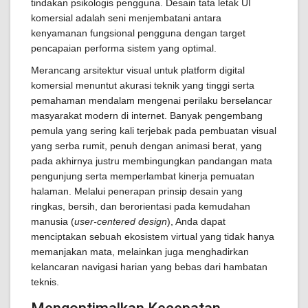
tindakan psikologis pengguna. Desain tata letak UI
komersial adalah seni menjembatani antara
kenyamanan fungsional pengguna dengan target
pencapaian performa sistem yang optimal.
Merancang arsitektur visual untuk platform digital
komersial menuntut akurasi teknik yang tinggi serta
pemahaman mendalam mengenai perilaku berselancar
masyarakat modern di internet. Banyak pengembang
pemula yang sering kali terjebak pada pembuatan visual
yang serba rumit, penuh dengan animasi berat, yang
pada akhirnya justru membingungkan pandangan mata
pengunjung serta memperlambat kinerja pemuatan
halaman. Melalui penerapan prinsip desain yang
ringkas, bersih, dan berorientasi pada kemudahan
manusia (
user-centered design
), Anda dapat
menciptakan sebuah ekosistem virtual yang tidak hanya
memanjakan mata, melainkan juga menghadirkan
kelancaran navigasi harian yang bebas dari hambatan
teknis.