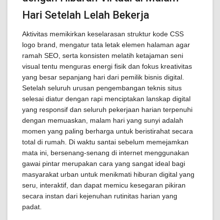
Hari Setelah Lelah Bekerja
Aktivitas memikirkan keselarasan struktur kode CSS
logo brand, mengatur tata letak elemen halaman agar
ramah SEO, serta konsisten melatih ketajaman seni
visual tentu menguras energi fisik dan fokus kreativitas
yang besar sepanjang hari dari pemilik bisnis digital.
Setelah seluruh urusan pengembangan teknis situs
selesai diatur dengan rapi menciptakan lanskap digital
yang responsif dan seluruh pekerjaan harian terpenuhi
dengan memuaskan, malam hari yang sunyi adalah
momen yang paling berharga untuk beristirahat secara
total di rumah. Di waktu santai sebelum memejamkan
mata ini, bersenang-senang di internet menggunakan
gawai pintar merupakan cara yang sangat ideal bagi
masyarakat urban untuk menikmati hiburan digital yang
seru, interaktif, dan dapat memicu kesegaran pikiran
secara instan dari kejenuhan rutinitas harian yang
padat.