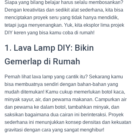
Siapa yang bilang belajar harus selalu membosankan?
Dengan kreativitas dan sedikit alat sederhana, kita bisa
menciptakan proyek seru yang tidak hanya mendidik,
tetapi juga menyenangkan. Yuk, kita eksplor lima projek
DIY keren yang bisa kamu coba di rumah!
1. Lava Lamp DIY: Bikin
Gemerlap di Rumah
Pernah lihat lava lamp yang cantik itu? Sekarang kamu
bisa membuatnya sendiri dengan bahan-bahan yang
mudah ditemukan! Kamu cukup memerlukan botol kaca,
minyak sayur, air, dan pewarna makanan. Campurkan air
dan pewarna ke dalam botol, tambahkan minyak, dan
saksikan bagaimana dua cairan ini berinteraksi. Proyek
sederhana ini menunjukkan konsep densitas dan kekuatan
gravitasi dengan cara yang sangat menghibur!