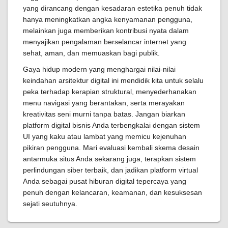
yang dirancang dengan kesadaran estetika penuh tidak
hanya meningkatkan angka kenyamanan pengguna,
melainkan juga memberikan kontribusi nyata dalam
menyajikan pengalaman berselancar internet yang
sehat, aman, dan memuaskan bagi publik.
Gaya hidup modern yang menghargai nilai-nilai
keindahan arsitektur digital ini mendidik kita untuk selalu
peka terhadap kerapian struktural, menyederhanakan
menu navigasi yang berantakan, serta merayakan
kreativitas seni murni tanpa batas. Jangan biarkan
platform digital bisnis Anda terbengkalai dengan sistem
UI yang kaku atau lambat yang memicu kejenuhan
pikiran pengguna. Mari evaluasi kembali skema desain
antarmuka situs Anda sekarang juga, terapkan sistem
perlindungan siber terbaik, dan jadikan platform virtual
Anda sebagai pusat hiburan digital tepercaya yang
penuh dengan kelancaran, keamanan, dan kesuksesan
sejati seutuhnya.