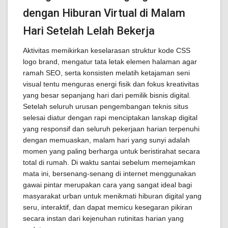
dengan Hiburan Virtual di Malam
Hari Setelah Lelah Bekerja
Aktivitas memikirkan keselarasan struktur kode CSS
logo brand, mengatur tata letak elemen halaman agar
ramah SEO, serta konsisten melatih ketajaman seni
visual tentu menguras energi fisik dan fokus kreativitas
yang besar sepanjang hari dari pemilik bisnis digital.
Setelah seluruh urusan pengembangan teknis situs
selesai diatur dengan rapi menciptakan lanskap digital
yang responsif dan seluruh pekerjaan harian terpenuhi
dengan memuaskan, malam hari yang sunyi adalah
momen yang paling berharga untuk beristirahat secara
total di rumah. Di waktu santai sebelum memejamkan
mata ini, bersenang-senang di internet menggunakan
gawai pintar merupakan cara yang sangat ideal bagi
masyarakat urban untuk menikmati hiburan digital yang
seru, interaktif, dan dapat memicu kesegaran pikiran
secara instan dari kejenuhan rutinitas harian yang