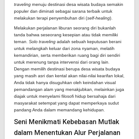
traveling
menuju destinasi desa wisata budaya semakin
populer dan diminati sebagai sarana terbaik untuk
melakukan terapi penyembuhan diri (
self-healing
).
Melakukan perjalanan liburan seorang diri bukanlah
tanda bahwa seseorang kesepian atau tidak memiliki
teman.
Solo traveling
adalah sebuah keputusan berani
untuk melangkah keluar dari zona nyaman, melatih
kemandirian, serta memberikan ruang bagi diri sendiri
untuk merenung tanpa intervensi dari orang lain.
Dengan memilih destinasi berupa desa wisata budaya
yang masih asri dan kental akan nilai-nilai kearifan lokal,
Anda tidak hanya disuguhkan oleh keindahan visual
pemandangan alam yang menakjubkan, melainkan juga
diajak untuk menyelami filosofi hidup bersahaja dari
masyarakat setempat yang dapat memperkaya sudut
pandang Anda dalam memandang kehidupan.
Seni Menikmati Kebebasan Mutlak
dalam Menentukan Alur Perjalanan