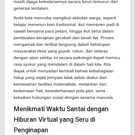
masih dijaga kelestariannya secara turun-temurun dari
generasi terdalam.
Anda bisa mencoba mengikuti aktivitas warga, seperti
belajar menenun kain tradisional, ikut memanen padi di
sawah bersama para petani, hingga ikut serta dalam
pembuatan kerajinan gerabah dari tanah liat. Proses
mengamati dan terlibat langsung dalam kehidupan
masyarakat desa yang guyub, rukun, dan selaras
dengan alam sekitar ini secara psikologis dapat memicu
rasa syukur yang mendalam di dalam hati kita. Kita
diajak untuk menyadari kembali bahwa kebahagiaan
hidup yang sejati ternyata tidak selalu diukur dari
kemewahan fasilitas materialistis, melainkan dari
kedamaian hati, kesederhanaan pola pikir, serta
kebaikan hubungan sosial dengan sesama manusia.
Menikmati Waktu Santai dengan
Hiburan Virtual yang Seru di
Penginapan