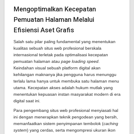
Mengoptimalkan Kecepatan
Pemuatan Halaman Melalui
Efisiensi Aset Grafis
Salah satu pilar paling fundamental yang menentukan
kualitas sebuah situs web profesional berskala
internasional terletak pada optimalisasi kecepatan
pemuatan halaman atau
page loading speed
.
Keindahan visual sebuah platform digital akan
kehilangan maknanya jika pengguna harus menunggu
terlalu lama hanya untuk membuka satu halaman menu
utama. Kecepatan akses adalah hukum mutlak yang
menentukan kepuasan instan masyarakat modern di era
digital saat ini.
Para pengembang situs web profesional menyiasati hal
ini dengan menerapkan teknik pengodean yang bersih,
memanfaatkan sistem penyimpanan tembolok (
caching
system
) yang cerdas, serta mengompresi ukuran ikon