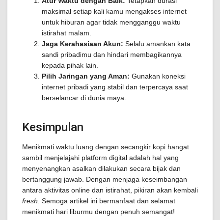
Atur Waktu dengan Baik:
Tetapkan durasi
maksimal setiap kali kamu mengakses internet
untuk hiburan agar tidak mengganggu waktu
istirahat malam.
Jaga Kerahasiaan Akun:
Selalu amankan kata
sandi pribadimu dan hindari membagikannya
kepada pihak lain.
Pilih Jaringan yang Aman:
Gunakan koneksi
internet pribadi yang stabil dan terpercaya saat
berselancar di dunia maya.
Kesimpulan
Menikmati waktu luang dengan secangkir kopi hangat
sambil menjelajahi platform digital adalah hal yang
menyenangkan asalkan dilakukan secara bijak dan
bertanggung jawab. Dengan menjaga keseimbangan
antara aktivitas online dan istirahat, pikiran akan kembali
fresh
. Semoga artikel ini bermanfaat dan selamat
menikmati hari liburmu dengan penuh semangat!