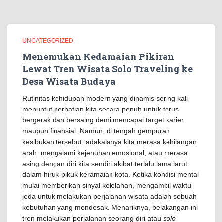
UNCATEGORIZED
Menemukan Kedamaian Pikiran
Lewat Tren Wisata Solo Traveling ke
Desa Wisata Budaya
Rutinitas kehidupan modern yang dinamis sering kali
menuntut perhatian kita secara penuh untuk terus
bergerak dan bersaing demi mencapai target karier
maupun finansial. Namun, di tengah gempuran
kesibukan tersebut, adakalanya kita merasa kehilangan
arah, mengalami kejenuhan emosional, atau merasa
asing dengan diri kita sendiri akibat terlalu lama larut
dalam hiruk-pikuk keramaian kota. Ketika kondisi mental
mulai memberikan sinyal kelelahan, mengambil waktu
jeda untuk melakukan perjalanan wisata adalah sebuah
kebutuhan yang mendesak. Menariknya, belakangan ini
tren melakukan perjalanan seorang diri atau
solo