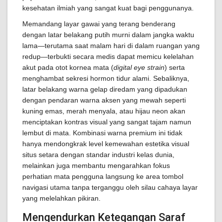
kesehatan ilmiah yang sangat kuat bagi penggunanya.
Memandang layar gawai yang terang benderang
dengan latar belakang putih murni dalam jangka waktu
lama—terutama saat malam hari di dalam ruangan yang
redup—terbukti secara medis dapat memicu kelelahan
akut pada otot kornea mata (
digital eye strain
) serta
menghambat sekresi hormon tidur alami. Sebaliknya,
latar belakang warna gelap diredam yang dipadukan
dengan pendaran warna aksen yang mewah seperti
kuning emas, merah menyala, atau hijau neon akan
menciptakan kontras visual yang sangat tajam namun
lembut di mata. Kombinasi warna premium ini tidak
hanya mendongkrak level kemewahan estetika visual
situs setara dengan standar industri kelas dunia,
melainkan juga membantu mengarahkan fokus
perhatian mata pengguna langsung ke area tombol
navigasi utama tanpa terganggu oleh silau cahaya layar
yang melelahkan pikiran.
Mengendurkan Ketegangan Saraf