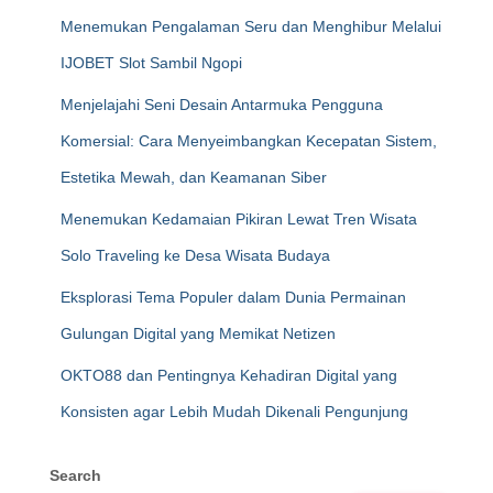
Menemukan Pengalaman Seru dan Menghibur Melalui
IJOBET Slot Sambil Ngopi
Menjelajahi Seni Desain Antarmuka Pengguna
Komersial: Cara Menyeimbangkan Kecepatan Sistem,
Estetika Mewah, dan Keamanan Siber
Menemukan Kedamaian Pikiran Lewat Tren Wisata
Solo Traveling ke Desa Wisata Budaya
Eksplorasi Tema Populer dalam Dunia Permainan
Gulungan Digital yang Memikat Netizen
OKTO88 dan Pentingnya Kehadiran Digital yang
Konsisten agar Lebih Mudah Dikenali Pengunjung
Search