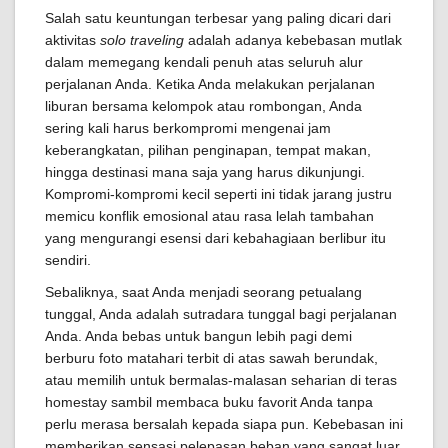
Salah satu keuntungan terbesar yang paling dicari dari
aktivitas
solo traveling
adalah adanya kebebasan mutlak
dalam memegang kendali penuh atas seluruh alur
perjalanan Anda. Ketika Anda melakukan perjalanan
liburan bersama kelompok atau rombongan, Anda
sering kali harus berkompromi mengenai jam
keberangkatan, pilihan penginapan, tempat makan,
hingga destinasi mana saja yang harus dikunjungi.
Kompromi-kompromi kecil seperti ini tidak jarang justru
memicu konflik emosional atau rasa lelah tambahan
yang mengurangi esensi dari kebahagiaan berlibur itu
sendiri.
Sebaliknya, saat Anda menjadi seorang petualang
tunggal, Anda adalah sutradara tunggal bagi perjalanan
Anda. Anda bebas untuk bangun lebih pagi demi
berburu foto matahari terbit di atas sawah berundak,
atau memilih untuk bermalas-malasan seharian di teras
homestay sambil membaca buku favorit Anda tanpa
perlu merasa bersalah kepada siapa pun. Kebebasan ini
memberikan sensasi pelepasan beban yang sangat luar