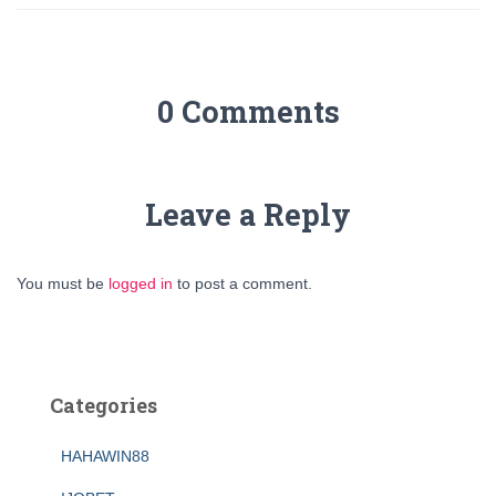
0 Comments
Leave a Reply
You must be
logged in
to post a comment.
Categories
HAHAWIN88