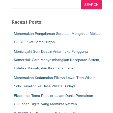
SEARCH
Recent Posts
Menemukan Pengalaman Seru dan Menghibur Melalui
IJOBET Slot Sambil Ngopi
Menjelajahi Seni Desain Antarmuka Pengguna
Komersial: Cara Menyeimbangkan Kecepatan Sistem,
Estetika Mewah, dan Keamanan Siber
Menemukan Kedamaian Pikiran Lewat Tren Wisata
Solo Traveling ke Desa Wisata Budaya
Eksplorasi Tema Populer dalam Dunia Permainan
Gulungan Digital yang Memikat Netizen