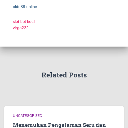
okto88 online
slot bet kecil
virgo222
Related Posts
UNCATEGORIZED
Menemukan Pengalaman Seru dan