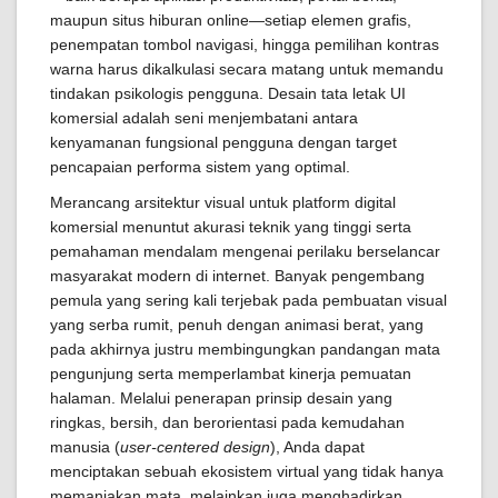
maupun situs hiburan online—setiap elemen grafis,
penempatan tombol navigasi, hingga pemilihan kontras
warna harus dikalkulasi secara matang untuk memandu
tindakan psikologis pengguna. Desain tata letak UI
komersial adalah seni menjembatani antara
kenyamanan fungsional pengguna dengan target
pencapaian performa sistem yang optimal.
Merancang arsitektur visual untuk platform digital
komersial menuntut akurasi teknik yang tinggi serta
pemahaman mendalam mengenai perilaku berselancar
masyarakat modern di internet. Banyak pengembang
pemula yang sering kali terjebak pada pembuatan visual
yang serba rumit, penuh dengan animasi berat, yang
pada akhirnya justru membingungkan pandangan mata
pengunjung serta memperlambat kinerja pemuatan
halaman. Melalui penerapan prinsip desain yang
ringkas, bersih, dan berorientasi pada kemudahan
manusia (
user-centered design
), Anda dapat
menciptakan sebuah ekosistem virtual yang tidak hanya
memanjakan mata, melainkan juga menghadirkan