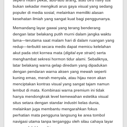
seperti hitam pekat, abu-abu arang, atau biru navy tua
bukan sekadar mengikuti arus gaya visual yang sedang
populer di media sosial, melainkan memiliki alasan
kesehatan ilmiah yang sangat kuat bagi penggunanya.
Memandang layar gawai yang terang benderang
dengan latar belakang putih murni dalam jangka waktu
lama—terutama saat malam hari di dalam ruangan yang
redup—terbukti secara medis dapat memicu kelelahan
akut pada otot kornea mata (
digital eye strain
) serta
menghambat sekresi hormon tidur alami. Sebaliknya,
latar belakang warna gelap diredam yang dipadukan
dengan pendaran warna aksen yang mewah seperti
kuning emas, merah menyala, atau hijau neon akan
menciptakan kontras visual yang sangat tajam namun
lembut di mata. Kombinasi warna premium ini tidak
hanya mendongkrak level kemewahan estetika visual
situs setara dengan standar industri kelas dunia,
melainkan juga membantu mengarahkan fokus
perhatian mata pengguna langsung ke area tombol
navigasi utama tanpa terganggu oleh silau cahaya layar