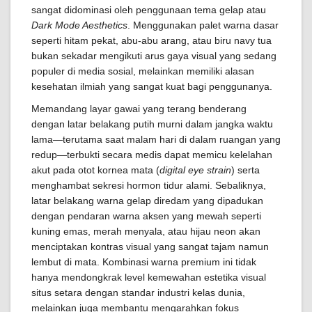
sangat didominasi oleh penggunaan tema gelap atau
Dark Mode Aesthetics
. Menggunakan palet warna dasar
seperti hitam pekat, abu-abu arang, atau biru navy tua
bukan sekadar mengikuti arus gaya visual yang sedang
populer di media sosial, melainkan memiliki alasan
kesehatan ilmiah yang sangat kuat bagi penggunanya.
Memandang layar gawai yang terang benderang
dengan latar belakang putih murni dalam jangka waktu
lama—terutama saat malam hari di dalam ruangan yang
redup—terbukti secara medis dapat memicu kelelahan
akut pada otot kornea mata (
digital eye strain
) serta
menghambat sekresi hormon tidur alami. Sebaliknya,
latar belakang warna gelap diredam yang dipadukan
dengan pendaran warna aksen yang mewah seperti
kuning emas, merah menyala, atau hijau neon akan
menciptakan kontras visual yang sangat tajam namun
lembut di mata. Kombinasi warna premium ini tidak
hanya mendongkrak level kemewahan estetika visual
situs setara dengan standar industri kelas dunia,
melainkan juga membantu mengarahkan fokus