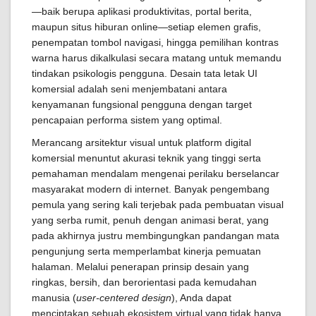
—baik berupa aplikasi produktivitas, portal berita,
maupun situs hiburan online—setiap elemen grafis,
penempatan tombol navigasi, hingga pemilihan kontras
warna harus dikalkulasi secara matang untuk memandu
tindakan psikologis pengguna. Desain tata letak UI
komersial adalah seni menjembatani antara
kenyamanan fungsional pengguna dengan target
pencapaian performa sistem yang optimal.
Merancang arsitektur visual untuk platform digital
komersial menuntut akurasi teknik yang tinggi serta
pemahaman mendalam mengenai perilaku berselancar
masyarakat modern di internet. Banyak pengembang
pemula yang sering kali terjebak pada pembuatan visual
yang serba rumit, penuh dengan animasi berat, yang
pada akhirnya justru membingungkan pandangan mata
pengunjung serta memperlambat kinerja pemuatan
halaman. Melalui penerapan prinsip desain yang
ringkas, bersih, dan berorientasi pada kemudahan
manusia (
user-centered design
), Anda dapat
menciptakan sebuah ekosistem virtual yang tidak hanya