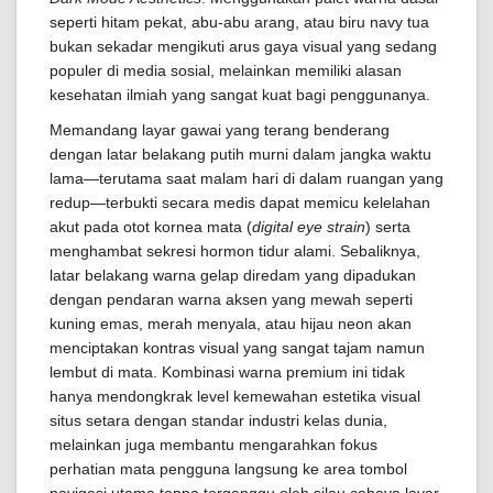
seperti hitam pekat, abu-abu arang, atau biru navy tua
bukan sekadar mengikuti arus gaya visual yang sedang
populer di media sosial, melainkan memiliki alasan
kesehatan ilmiah yang sangat kuat bagi penggunanya.
Memandang layar gawai yang terang benderang
dengan latar belakang putih murni dalam jangka waktu
lama—terutama saat malam hari di dalam ruangan yang
redup—terbukti secara medis dapat memicu kelelahan
akut pada otot kornea mata (
digital eye strain
) serta
menghambat sekresi hormon tidur alami. Sebaliknya,
latar belakang warna gelap diredam yang dipadukan
dengan pendaran warna aksen yang mewah seperti
kuning emas, merah menyala, atau hijau neon akan
menciptakan kontras visual yang sangat tajam namun
lembut di mata. Kombinasi warna premium ini tidak
hanya mendongkrak level kemewahan estetika visual
situs setara dengan standar industri kelas dunia,
melainkan juga membantu mengarahkan fokus
perhatian mata pengguna langsung ke area tombol