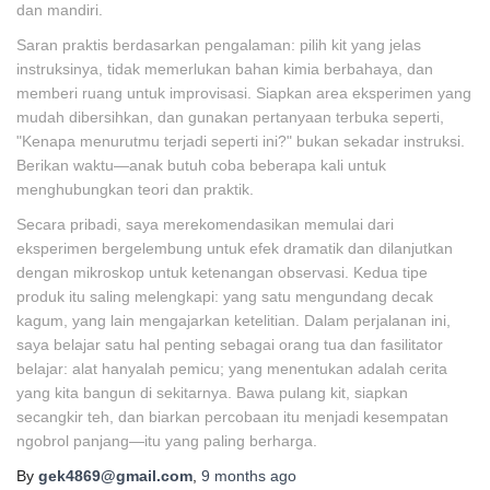
dan mandiri.
Saran praktis berdasarkan pengalaman: pilih kit yang jelas
instruksinya, tidak memerlukan bahan kimia berbahaya, dan
memberi ruang untuk improvisasi. Siapkan area eksperimen yang
mudah dibersihkan, dan gunakan pertanyaan terbuka seperti,
"Kenapa menurutmu terjadi seperti ini?" bukan sekadar instruksi.
Berikan waktu—anak butuh coba beberapa kali untuk
menghubungkan teori dan praktik.
Secara pribadi, saya merekomendasikan memulai dari
eksperimen bergelembung untuk efek dramatik dan dilanjutkan
dengan mikroskop untuk ketenangan observasi. Kedua tipe
produk itu saling melengkapi: yang satu mengundang decak
kagum, yang lain mengajarkan ketelitian. Dalam perjalanan ini,
saya belajar satu hal penting sebagai orang tua dan fasilitator
belajar: alat hanyalah pemicu; yang menentukan adalah cerita
yang kita bangun di sekitarnya. Bawa pulang kit, siapkan
secangkir teh, dan biarkan percobaan itu menjadi kesempatan
ngobrol panjang—itu yang paling berharga.
By
gek4869@gmail.com
,
9 months
ago