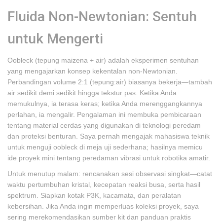
Fluida Non-Newtonian: Sentuh
untuk Mengerti
Oobleck (tepung maizena + air) adalah eksperimen sentuhan
yang mengajarkan konsep kekentalan non-Newtonian.
Perbandingan volume 2:1 (tepung:air) biasanya bekerja—tambah
air sedikit demi sedikit hingga tekstur pas. Ketika Anda
memukulnya, ia terasa keras; ketika Anda merenggangkannya
perlahan, ia mengalir. Pengalaman ini membuka pembicaraan
tentang material cerdas yang digunakan di teknologi peredam
dan proteksi benturan. Saya pernah mengajak mahasiswa teknik
untuk menguji oobleck di meja uji sederhana; hasilnya memicu
ide proyek mini tentang peredaman vibrasi untuk robotika amatir.
Untuk menutup malam: rencanakan sesi observasi singkat—catat
waktu pertumbuhan kristal, kecepatan reaksi busa, serta hasil
spektrum. Siapkan kotak P3K, kacamata, dan peralatan
kebersihan. Jika Anda ingin memperluas koleksi proyek, saya
sering merekomendasikan sumber kit dan panduan praktis