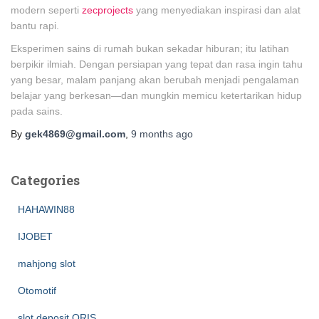
modern seperti
zecprojects
yang menyediakan inspirasi dan alat
bantu rapi.
Eksperimen sains di rumah bukan sekadar hiburan; itu latihan
berpikir ilmiah. Dengan persiapan yang tepat dan rasa ingin tahu
yang besar, malam panjang akan berubah menjadi pengalaman
belajar yang berkesan—dan mungkin memicu ketertarikan hidup
pada sains.
By
gek4869@gmail.com
,
9 months
ago
Categories
HAHAWIN88
IJOBET
mahjong slot
Otomotif
slot deposit QRIS