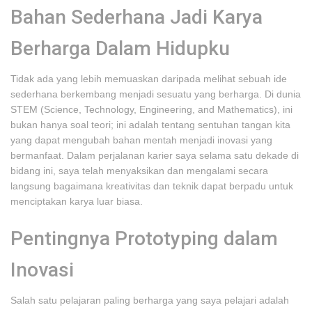
Bahan Sederhana Jadi Karya
Berharga Dalam Hidupku
Tidak ada yang lebih memuaskan daripada melihat sebuah ide
sederhana berkembang menjadi sesuatu yang berharga. Di dunia
STEM (Science, Technology, Engineering, and Mathematics), ini
bukan hanya soal teori; ini adalah tentang sentuhan tangan kita
yang dapat mengubah bahan mentah menjadi inovasi yang
bermanfaat. Dalam perjalanan karier saya selama satu dekade di
bidang ini, saya telah menyaksikan dan mengalami secara
langsung bagaimana kreativitas dan teknik dapat berpadu untuk
menciptakan karya luar biasa.
Pentingnya Prototyping dalam
Inovasi
Salah satu pelajaran paling berharga yang saya pelajari adalah