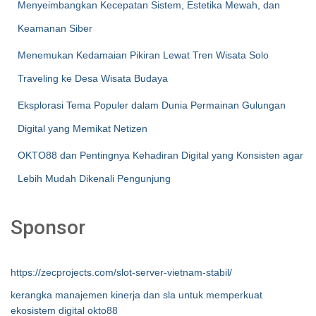
Menyeimbangkan Kecepatan Sistem, Estetika Mewah, dan
Keamanan Siber
Menemukan Kedamaian Pikiran Lewat Tren Wisata Solo
Traveling ke Desa Wisata Budaya
Eksplorasi Tema Populer dalam Dunia Permainan Gulungan
Digital yang Memikat Netizen
OKTO88 dan Pentingnya Kehadiran Digital yang Konsisten agar
Lebih Mudah Dikenali Pengunjung
Sponsor
https://zecprojects.com/slot-server-vietnam-stabil/
kerangka manajemen kinerja dan sla untuk memperkuat
ekosistem digital okto88