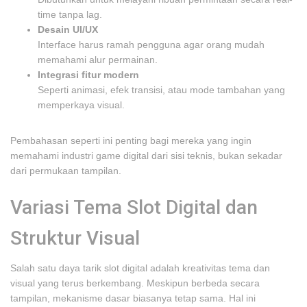
time tanpa lag.
Desain UI/UX
Interface harus ramah pengguna agar orang mudah
memahami alur permainan.
Integrasi fitur modern
Seperti animasi, efek transisi, atau mode tambahan yang
memperkaya visual.
Pembahasan seperti ini penting bagi mereka yang ingin
memahami industri game digital dari sisi teknis, bukan sekadar
dari permukaan tampilan.
Variasi Tema Slot Digital dan
Struktur Visual
Salah satu daya tarik slot digital adalah kreativitas tema dan
visual yang terus berkembang. Meskipun berbeda secara
tampilan, mekanisme dasar biasanya tetap sama. Hal ini