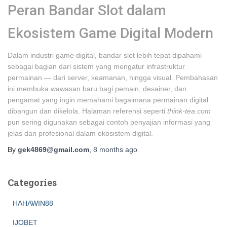
Peran Bandar Slot dalam
Ekosistem Game Digital Modern
Dalam industri game digital, bandar slot lebih tepat dipahami
sebagai bagian dari sistem yang mengatur infrastruktur
permainan — dari server, keamanan, hingga visual. Pembahasan
ini membuka wawasan baru bagi pemain, desainer, dan
pengamat yang ingin memahami bagaimana permainan digital
dibangun dan dikelola. Halaman referensi seperti
think-tea.com
pun sering digunakan sebagai contoh penyajian informasi yang
jelas dan profesional dalam ekosistem digital.
By
gek4869@gmail.com
,
8 months
ago
Categories
HAHAWIN88
IJOBET