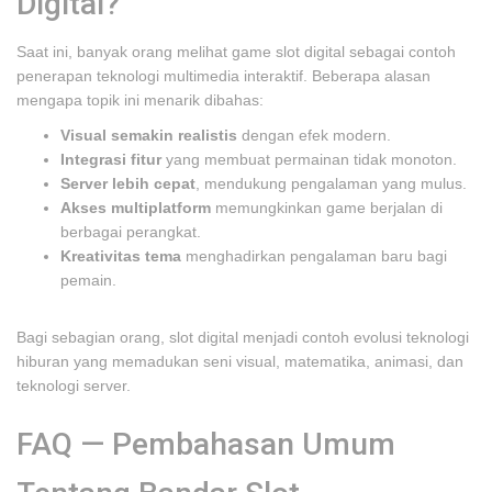
Digital?
Saat ini, banyak orang melihat game slot digital sebagai contoh
penerapan teknologi multimedia interaktif. Beberapa alasan
mengapa topik ini menarik dibahas:
Visual semakin realistis
dengan efek modern.
Integrasi fitur
yang membuat permainan tidak monoton.
Server lebih cepat
, mendukung pengalaman yang mulus.
Akses multiplatform
memungkinkan game berjalan di
berbagai perangkat.
Kreativitas tema
menghadirkan pengalaman baru bagi
pemain.
Bagi sebagian orang, slot digital menjadi contoh evolusi teknologi
hiburan yang memadukan seni visual, matematika, animasi, dan
teknologi server.
FAQ — Pembahasan Umum