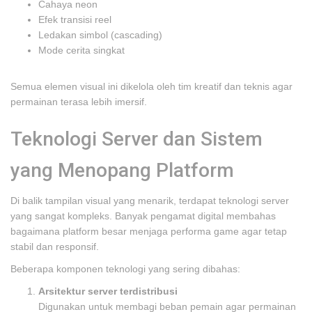
Cahaya neon
Efek transisi reel
Ledakan simbol (cascading)
Mode cerita singkat
Semua elemen visual ini dikelola oleh tim kreatif dan teknis agar
permainan terasa lebih imersif.
Teknologi Server dan Sistem
yang Menopang Platform
Di balik tampilan visual yang menarik, terdapat teknologi server
yang sangat kompleks. Banyak pengamat digital membahas
bagaimana platform besar menjaga performa game agar tetap
stabil dan responsif.
Beberapa komponen teknologi yang sering dibahas:
Arsitektur server terdistribusi
Digunakan untuk membagi beban pemain agar permainan