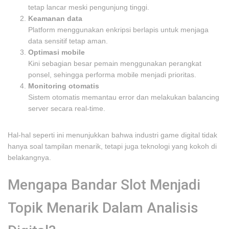
tetap lancar meski pengunjung tinggi.
Keamanan data
Platform menggunakan enkripsi berlapis untuk menjaga
data sensitif tetap aman.
Optimasi mobile
Kini sebagian besar pemain menggunakan perangkat
ponsel, sehingga performa mobile menjadi prioritas.
Monitoring otomatis
Sistem otomatis memantau error dan melakukan balancing
server secara real-time.
Hal-hal seperti ini menunjukkan bahwa industri game digital tidak
hanya soal tampilan menarik, tetapi juga teknologi yang kokoh di
belakangnya.
Mengapa Bandar Slot Menjadi
Topik Menarik Dalam Analisis